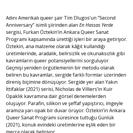
Hassas
Yerinde
sergisinden
görünüm.
Adını Amerikalı queer şair Tim Dlugos’un “Second
Fotoğraflar.
Anniversary” isimli şiirinden alan
En Hassas Yerde
Naz Önen.
sergisi, Furkan Öztekin’in Ankara Queer Sanat
Programı kapsamında ürettiği işleri bir araya getiriyor.
Öztekin, ana malzeme olarak kâğıt kullandığı
üretimlerinde, aradalık, belirsizlik ve okunaksızlık gibi
kavramların queer potansiyellerini sorguluyor.
Geçmişi yeniden örgütlemenin bir metodu olarak
beliren bu kavramlar, sergide farklı formlar üzerinden
direniş biçimine dönüşüyor. Sergide yer alan Yakın
İttifaklar (2021) serisi, Nicholas de Villiers’in Kuir
Opaklık kavramına dair görsel denemelerden
oluşuyor. Parafin, silikon ve şeffaf yapıştırıcı, imgeyle
aramıza yarı opak bir duvar örüyor. Öztekin’in Ankara
Queer Sanat Programı süresince tuttuğu Günlük
(2021), konuk evindeki üretimlerine eşlik eden bir
mecra olarak beliriyor.