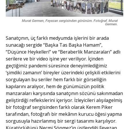
Murat Germen, Feyezan sergisinden görünüm. Fotoğraf. Murat
Germen.
Sanatçının, üç farklı medyumda işlerini bir arada
sunacağı sergide “Başka Tas Başka Hamam”,
“Düşünce Heykelleri” ve “Beraberlik Manzaraları” adlı
serilere ve bir video işine yer veriliyor. İçinden
geçtiğimiz pandemi süresince deneyimlediğimiz
‘şimdiki zamanın’ bireyler üzerindeki çelişkili etkilerini
sorgulayan bu seriler hem farklı bir görselliğin
kapılarını aralıyor, hem de günümüzün politik
manzaraları karşısında sanatçının sözünü sakınmadan
geliştirdiği reflekslerini içeriyor. İzleyicileri alışılagelmiş
bir fotoğraf sergisinden farklı olarak Kerem Piker
tarafından, fotoğrafı bir mekânın kurucu öğesi yapma
sorgusuyla hazırlanmış bir sergi tasarımı karşılıyor.
Küratörlüğünü Necmi Sönmez’in üstlendiği Feyezan,