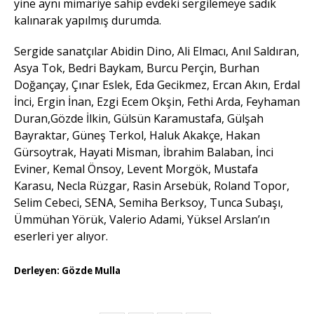
yine aynı mimariye sahip evdeki sergilemeye sadık
kalınarak yapılmış durumda.
Sergide sanatçılar Abidin Dino, Ali Elmacı, Anıl Saldıran,
Asya Tok, Bedri Baykam, Burcu Perçin, Burhan
Doğançay, Çınar Eslek, Eda Gecikmez, Ercan Akın, Erdal
İnci, Ergin İnan, Ezgi Ecem Okşin, Fethi Arda, Feyhaman
Duran,Gözde İlkin, Gülsün Karamustafa, Gülşah
Bayraktar, Güneş Terkol, Haluk Akakçe, Hakan
Gürsoytrak, Hayati Misman, İbrahim Balaban, İnci
Eviner, Kemal Önsoy, Levent Morgök, Mustafa
Karasu, Necla Rüzgar, Rasin Arsebük, Roland Topor,
Selim Cebeci, SENA, Semiha Berksoy, Tunca Subaşı,
Ümmühan Yörük, Valerio Adami, Yüksel Arslan’ın
eserleri yer alıyor.
Derleyen: Gözde Mulla