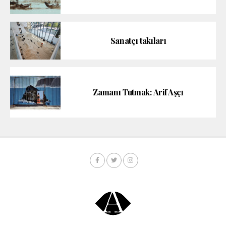
Sanatçı takıları
Zamanı Tutmak: Arif Aşçı