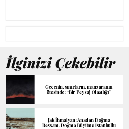
İlginizi Çekebilir
Gecenin, sınırların, manzaranın
ötesinde: “Bir Peyzaj Olasılığı”
Jak İhmalyan: Anadan Doğma
Ressam, Doğma Büyüme İstanbullu