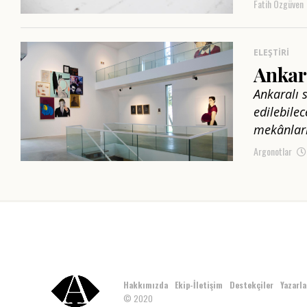
Fatih Özgüven
ELEŞTIRI
Ankara
Ankaralı 
edilebilec
mekânları
Argonotlar
Hakkımızda
Ekip-İletişim
Destekçiler
Yazarla
© 2020