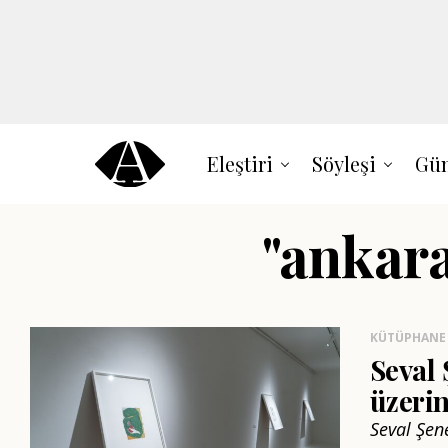
Eleştiri
Söyleşi
Gün
"ankara
KÜTÜPHANE
Seval 
üzeri
Seval Şen