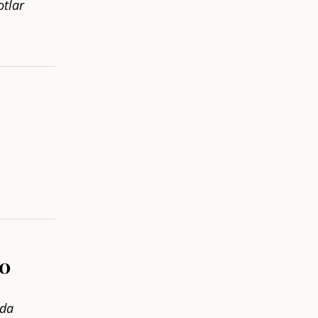
otlar
40
 da