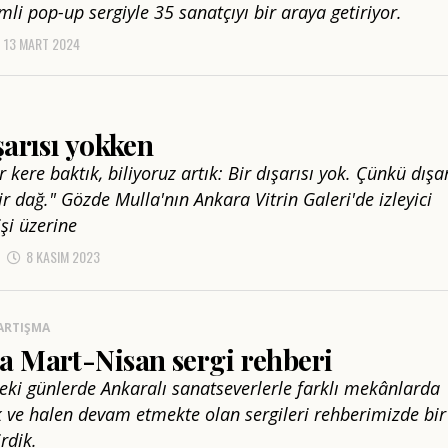
mli pop-up sergiyle 35 sanatçıyı bir araya getiriyor.
13 MART 2024
şarısı yokken
 kere baktık, biliyoruz artık: Bir dışarısı yok. Çünkü dışa
ir dağ." Gözde Mulla'nın Ankara Vitrin Galeri'de izleyici
şi üzerine
8 KASIM 2023
ARTIŞMA
a Mart-Nisan sergi rehberi
i günlerde Ankaralı sanatseverlerle farklı mekânlarda
 ve halen devam etmekte olan sergileri rehberimizde bir
rdik.