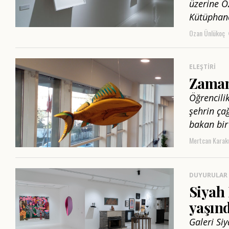
üzerine Oz
Kütüphan
Ozan Ünlükoç
ELEŞTIRI
Zamanı
Öğrencili
şehrin ça
bakan bir 
Mertcan Karak
DUYURULAR
Siyah 
yaşın
Galeri Si