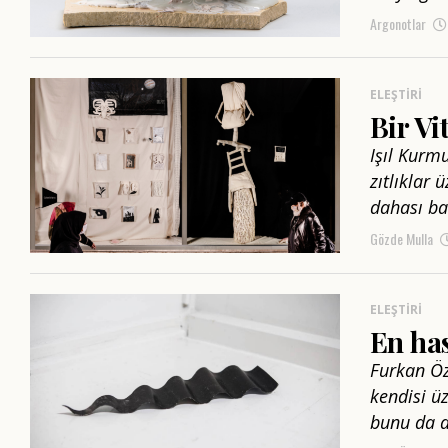
Argonotlar
ELEŞTIRI
Bir Vi
Işıl Kurm
zıtlıklar
dahası ba
Gözde Mulla
ELEŞTIRI
En has
Furkan Öz
kendisi ü
bunu da a