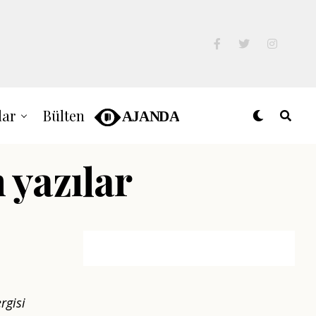
lar
Bülten
 yazılar
rgisi