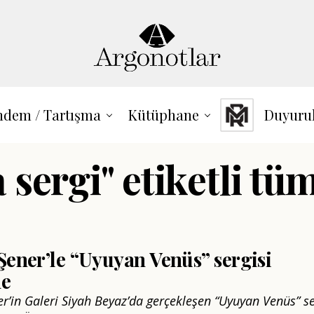
dem / Tartışma
Kütüphane
Duyuru
 sergi" etiketli tüm
Şener’le “Uyuyan Venüs” sergisi
ne
er’in Galeri Siyah Beyaz’da gerçekleşen “Uyuyan Venüs” se