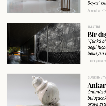
Beyaz” isi
Argonotlar
ELEŞTIRI
Bir dı
"Çünkü bir
değil hiçb
bekleyen i
Onur Eylül Kara
GÜNDEM / T
Ankar
Önümüzdek
buluşacak
araya geti