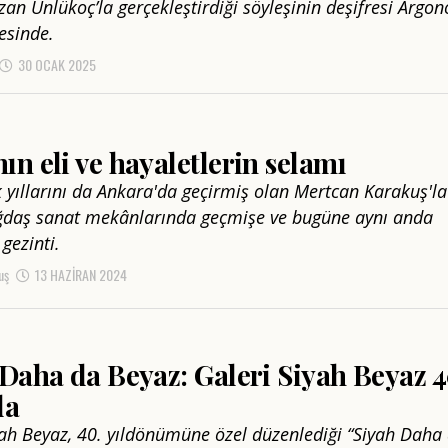
an Ünlükoç’la gerçekleştirdiği söyleşinin deşifresi Argon
esinde.
30 OCAK 2025
n eli ve hayaletlerin selamı
k yıllarını da Ankara'da geçirmiş olan Mertcan Karakuş'la
ğdaş sanat mekânlarında geçmişe ve bugüne aynı anda
gezinti.
uş
13 HAZIRAN 2024
Daha da Beyaz: Galeri Siyah Beyaz 
da
yah Beyaz, 40. yıldönümüne özel düzenlediği “Siyah Daha