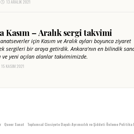
13 ARALIK 2021
 Kasım – Aralık sergi takvimi
sanatseverler için Kasım ve Aralık ayları boyunca ziyaret
ek sergileri bir araya getirdik. Ankara'nın en bilindik san
 ve yeni açılan alanlar takvimimizde.
15 KASIM 2021
r
Queer Sanat
Toplumsal Cinsiyete Dayalı Ayrımcılık ve Şiddeti Önleme Politika