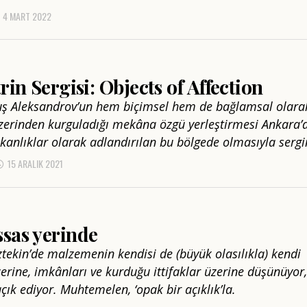
4 MART 2022
trin Sergisi: Objects of Affection
uş Aleksandrov’un hem biçimsel hem de bağlamsal olara
 üzerinden kurguladığı mekâna özgü yerleştirmesi Ankara’
kanlıklar olarak adlandırılan bu bölgede olmasıyla sergin
15 ARALIK 2021
sas yerinde
tekin’de malzemenin kendisi de (büyük olasılıkla) kendi
zerine, imkânları ve kurduğu ittifaklar üzerine düşünüyor,
çık ediyor. Muhtemelen, ‘opak bir açıklık’la.