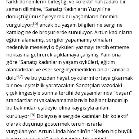
farklı dönemlerin birleştiği ve kolektif hafızadaki bir
zaman dilimine, “Sanatçı Kadınların Yüzyılı”na
dönüştüğünü söyleyerek bu yaşamların önemini
[6]
vurguluyor;
ancak bu yaşam bilgileri ne sergi ne
katalog ne de broşürlerde sunuluyor. Artun kadınların
eğitim alamamış, sergiler yapamamış olmaları
nedeniyle meseleyi o öyküleri yazmayı tercih etmeme
noktasına getirerek açıklamaya çalışmış. Yani ona
göre “Sanatçı kadınların yaşam öyküleri, eğitim
alamadıkları ve eser sergileyemedikleri anlar, anılarla
[7]
dolu”
ve bu yüzden hayat öykülerini ortaya çıkarmak
bir nevi eşitsizlik yaratacaktır. Sanatçıları vazodaki
çiçek imgesiyle sunma tercihi de yaşamlarında “başarı”
standartlarını yakalayamamalarıyla bağlantılandırılıp
bu bakımdan eşitleyici olma kaygısıyla anlam
[8]
kuruluyor.
Dolayısıyla sergide kadınları bir kolektif
olarak düşünüp göstermek tercihi ısrarla
vurgulanıyor. Artun Linda Nochlin’in “Neden hiç büyük
kadın sanatçı yok” makalesinden bir alıntıyla