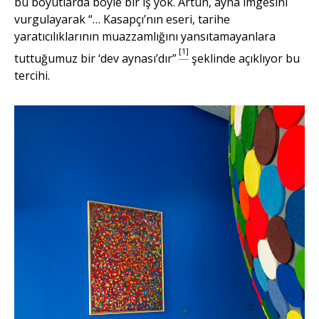
bu boyutlarda böyle bir iş yok. Artun, ayna imgesini
vurgulayarak “… Kasapçı’nın eseri, tarihe
yaratıcılıklarının muazzamlığını yansıtamayanlara
[1]
tuttuğumuz bir ‘dev aynası’dır”
şeklinde açıklıyor bu
tercihi.