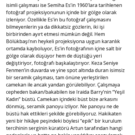
isimli çalışması ise Semiha Es’in 1960’lara tarihlenen
fotoğraf projeksiyonunun içinde bir gölge olarak
izleniyor. Özellikle Es’in bu fotoğraf çalışmasını
bilmeyenlerin ya da dikkatsiz gözlerin, iki işi
birbirinden ayırt etmesi mümkün değil. Hem
Bölükbaşı’nın heykeli projeksiyona uygun karanlık
ortamda kayboluyor, Es’in fotoğrafının içine salt bir
gölge olarak düşüyor hem de düştüğü yeri
değiştiriyor, fotoğrafı başkalaştırıyor. Keza Seniye
Fenmen’in duvarda ve yine spot altında duran isimsiz
bir seramik çalışması, tam önüne yerleştirilen
camekan ile ancak yandan görülebiliyor. Çalışmaya
cepheden bakan/bakabilen ise Iraida Barry’nin “Yeşil
Kadın” büstü. Camekan içindeki büst bize arkasını
dönmüş, seramik panoyu izliyor. Ne panoyu ne de
büstü hak ettikleri şekilde görebiliyoruz. Hakikaten
yeni bir hikâye peşindeki böylesi “epik” bir kurulum
tercihinin serginin küratörü Artun tarafından hangi