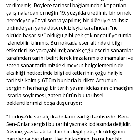
verilmemiş. Böylece tarihsel bağlamından koparılan
çalışmalardan örneğin 19. yüzyılda üretilmiş bir örnek
neredeyse yüz yıl sonra yapılmış bir diğeriyle talihsiz
biçimde yan yana düşerek izleyici tarafından “ne
ölçüde başarısız” olduğu gibi pek çok negatif yorumla
izlenebilir kılınmış. Bu noktada eser altındaki bilgi
etiketleri işe yarayabilirdi; ancak çoğu eserin sanatçılar
tarafından tarihi belirtilerek imzalanmış olmamaları ve
zaten sanat tarihimizdeki mevcut belgelemenin de
eksikliği neticesinde bilgi etiketlerinin çoğu haliyle
tarihsiz kalmış. 6Tüm bunlarla birlikte Artun’un
serginin herhangi bir tarih yazımı iddiasının olmadığını
ısrarla söylemesi, zaten bütün bu tarihsel
beklentilerimizi boşa düşürüyor:
“Türkiye’de sanatçı kadınların varlığı tarihsizdir. Ben-
Sen-Onlar sergisi bu tarihi yazmak iddiasında değildir.
Aksine, yazılacak tarihin bir değil pek çok olduğunu
hatırlar ve hatırlatır. Her bir kadının, hatta her bir