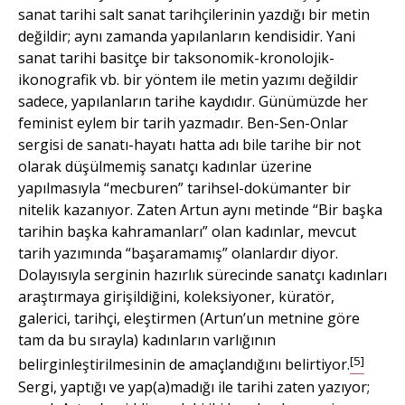
sanat tarihi salt sanat tarihçilerinin yazdığı bir metin
değildir; aynı zamanda yapılanların kendisidir. Yani
sanat tarihi basitçe bir taksonomik-kronolojik-
ikonografik vb. bir yöntem ile metin yazımı değildir
sadece, yapılanların tarihe kaydıdır. Günümüzde her
feminist eylem bir tarih yazmadır. Ben-Sen-Onlar
sergisi de sanatı-hayatı hatta adı bile tarihe bir not
olarak düşülmemiş sanatçı kadınlar üzerine
yapılmasıyla “mecburen” tarihsel-dokümanter bir
nitelik kazanıyor. Zaten Artun aynı metinde “Bir başka
tarihin başka kahramanları” olan kadınlar, mevcut
tarih yazımında “başaramamış” olanlardır diyor.
Dolayısıyla serginin hazırlık sürecinde sanatçı kadınları
araştırmaya girişildiğini, koleksiyoner, küratör,
galerici, tarihçi, eleştirmen (Artun’un metnine göre
tam da bu sırayla) kadınların varlığının
[5]
belirginleştirilmesinin de amaçlandığını belirtiyor.
Sergi, yaptığı ve yap(a)madığı ile tarihi zaten yazıyor;