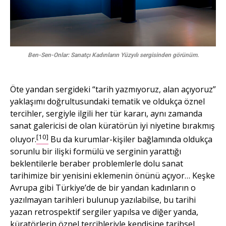
Ben-Sen-Onlar: Sanatçı Kadınların Yüzyılı sergisinden görünüm.
Öte yandan sergideki “tarih yazmıyoruz, alan açıyoruz”
yaklaşımı doğrultusundaki tematik ve oldukça öznel
tercihler, sergiyle ilgili her tür kararı, aynı zamanda
sanat galericisi de olan küratörün iyi niyetine bırakmış
[10]
oluyor.
Bu da kurumlar-kişiler bağlamında oldukça
sorunlu bir ilişki formülü ve serginin yarattığı
beklentilerle beraber problemlerle dolu sanat
tarihimize bir yenisini eklemenin önünü açıyor… Keşke
Avrupa gibi Türkiye’de de bir yandan kadınların o
yazılmayan tarihleri bulunup yazılabilse, bu tarihi
yazan retrospektif sergiler yapılsa ve diğer yanda,
küratörlerin öznel tercihleriyle kendisine tarihsel