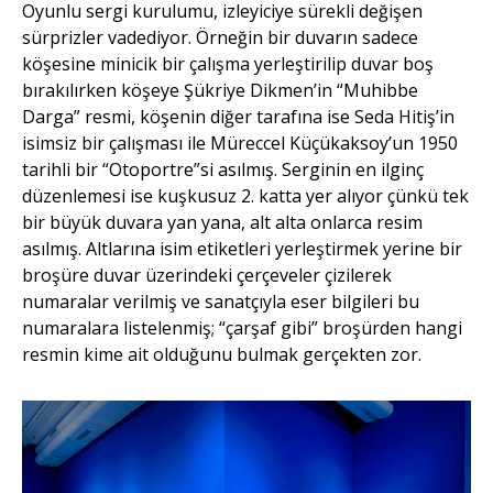
Oyunlu sergi kurulumu, izleyiciye sürekli değişen
sürprizler vadediyor. Örneğin bir duvarın sadece
köşesine minicik bir çalışma yerleştirilip duvar boş
bırakılırken köşeye Şükriye Dikmen’in “Muhibbe
Darga” resmi, köşenin diğer tarafına ise Seda Hitiş’in
isimsiz bir çalışması ile Müreccel Küçükaksoy’un 1950
tarihli bir “Otoportre”si asılmış. Serginin en ilginç
düzenlemesi ise kuşkusuz 2. katta yer alıyor çünkü tek
bir büyük duvara yan yana, alt alta onlarca resim
asılmış. Altlarına isim etiketleri yerleştirmek yerine bir
broşüre duvar üzerindeki çerçeveler çizilerek
numaralar verilmiş ve sanatçıyla eser bilgileri bu
numaralara listelenmiş; “çarşaf gibi” broşürden hangi
resmin kime ait olduğunu bulmak gerçekten zor.