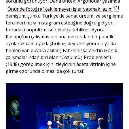
sorunlu görünüyor. Daha önceki Argonotlar yazımda
[2]
“
Önünde fotoğraf çekilemeyen işler yapmak lazım
”
demiştim; çünkü Türkiye’de sanat üretimi ve sergileme
tercihleri hızla Instagram estetiğine doğru gidiyor,
buradaki popülizm ise oldukça tehlikeli. Ayrıca
Kasapçı’nın çalışmasının ana mekândan bir panelle
ayrılarak cama yaklaştırılmış dev versiyonunu ya da
hemen yan duvara asılmış Fahrelnissa Zeid’in ikonik
çalışmalarından biri olan “Çözülmüş Problemler”i
(1948) görebilmek için izleyicinin âdeta vitrinin içine
girmek zorunda olması da çok tuhaf.