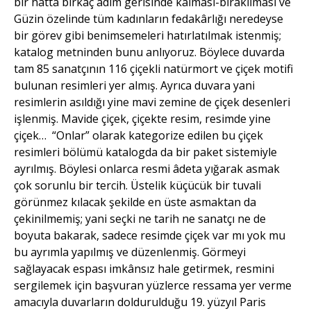
bir hatta birkaç adım gerisinde kalması-bırakılması ve
Güzin özelinde tüm kadınların fedakârlığı neredeyse
bir görev gibi benimsemeleri hatırlatılmak istenmiş;
katalog metninden bunu anlıyoruz. Böylece duvarda
tam 85 sanatçının 116 çiçekli natürmort ve çiçek motifi
bulunan resimleri yer almış. Ayrıca duvara yani
resimlerin asıldığı yine mavi zemine de çiçek desenleri
işlenmiş. Mavide çiçek, çiçekte resim, resimde yine
çiçek… “Onlar” olarak kategorize edilen bu çiçek
resimleri bölümü katalogda da bir paket sistemiyle
ayrılmış. Böylesi onlarca resmi âdeta yığarak asmak
çok sorunlu bir tercih. Üstelik küçücük bir tuvali
görünmez kılacak şekilde en üste asmaktan da
çekinilmemiş; yani seçki ne tarih ne sanatçı ne de
boyuta bakarak, sadece resimde çiçek var mı yok mu
bu ayrımla yapılmış ve düzenlenmiş. Görmeyi
sağlayacak espası imkânsız hale getirmek, resmini
sergilemek için başvuran yüzlerce ressama yer verme
amacıyla duvarların doldurulduğu 19. yüzyıl Paris