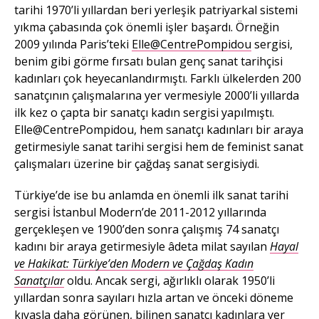
tarihi 1970’li yıllardan beri yerleşik patriyarkal sistemi
yıkma çabasında çok önemli işler başardı. Örneğin
2009 yılında Paris’teki
Elle@CentrePompidou
sergisi,
benim gibi görme fırsatı bulan genç sanat tarihçisi
kadınları çok heyecanlandırmıştı. Farklı ülkelerden 200
sanatçının çalışmalarına yer vermesiyle 2000’li yıllarda
ilk kez o çapta bir sanatçı kadın sergisi yapılmıştı.
Elle@CentrePompidou, hem sanatçı kadınları bir araya
getirmesiyle sanat tarihi sergisi hem de feminist sanat
çalışmaları üzerine bir çağdaş sanat sergisiydi.
Türkiye’de ise bu anlamda en önemli ilk sanat tarihi
sergisi İstanbul Modern’de 2011-2012 yıllarında
gerçekleşen ve 1900’den sonra çalışmış 74 sanatçı
kadını bir araya getirmesiyle âdeta milat sayılan
Hayal
ve Hakikat: Türkiye’den Modern ve Çağdaş Kadın
Sanatçılar
oldu. Ancak sergi, ağırlıklı olarak 1950’li
yıllardan sonra sayıları hızla artan ve önceki döneme
kıyasla daha görünen, bilinen sanatçı kadınlara yer