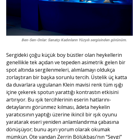
Ben-Sen-Onlar: Sanatçı Kadınların Yüzyılı sergisinden görünüm.
Sergideki çoğu küçük boy büstler olan heykellerin
genellikle tek açıdan ve tepeden asimetrik gelen bir
spot altında sergilenmeleri, alımlamayı oldukça
zorlaştıran bir başka sorunlu tercih. Üstelik üç katta
da duvarlara uygulanan Klein mavisi renk tüm ışığı
içine çekerek spotun yarattığı kontrastın etkisini
artırıyor. Bu ışık tercihlerinin eserin hatlarını-
detaylarını görünmez kılması, âdeta heykelin
yaratıcısının yaptığı üzerine ikincil bir ışık oyunu
yaratarak eseri yeniden anlamlandırma çabasına
dönüşüyor; bunu aşırı yorum olarak okumak
mümkün. Öte yandan Zerrin Bölükbaşı’nın “Sevgi”