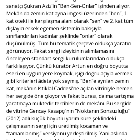
sanatçı Şükran Aziz’in “Ben-Sen-Onlar” işinden alıyor.
Mekân da zemin kat ayna imgesi üzerinden “ben”, 1.
kat öteki ile karşılaşma alanı olarak “sen” ve 2. kat tüm
dışlayıcı erkek egemen sistemin bakışıyla
sınıflandırılan kadınlar şeklinde “onlar” olarak
düşünülmüş. Tüm bu tematik çerçeve oldukça yaratıcı
görünüyor. Fakat sergi izleyicinin alımlamasını
önceleyen standart sergi kurulumlarından oldukça
farklılaşıyor. Çünkü küratör Artun en doğru boyutta
eseri en uygun yere koymak, ışığı doğru açıyla vermek
gibi kriterleri âdeta yok saymış. “Ben”e ayrılan zemin
kat, mekânın İstiklal Caddesi’ne açılan vitriniyle hemen
her sergide öne çıkıyor ve fakat burası, daima tartışma
yaratmaya muktedir tercihlerin de mekânı. Bu sergide
de vitrine Gencay Kasapçı’nın “Noktanın Sonsuzluğu”
(2012) adlı küçük boyutlu yarım küre şeklindeki
çalışmasının sergi için üretilmiş kocaman ve
“tamamlanmış” versiyonu yerleştirilmiş. Yani aslında