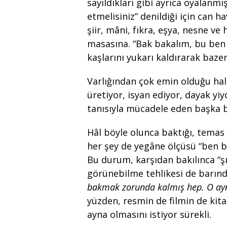
sayıldıkları gibi ayrıca oyalanmı
etmelisiniz” denildiği için can ha
şiir, mâni, fıkra, eşya, nesne v
masasına. “Bak bakalım, bu ben 
kaşlarını yukarı kaldırarak baze
Varlığından çok emin olduğu ha
üretiyor, isyan ediyor, dayak yiyo
tanısıyla mücadele eden başka b
Hâl böyle olunca baktığı, temas et
her şey de yegâne ölçüsü “ben 
Bu durum, karşıdan bakılınca “ş
görünebilme tehlikesi de barınd
bakmak zorunda kalmış hep. O ay
yüzden, resmin de filmin de kita
ayna olmasını istiyor sürekli.