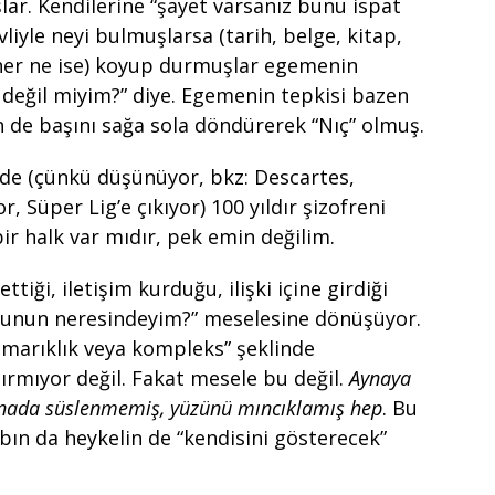
şlar. Kendilerine “şayet varsanız bunu ispat
vliyle neyi bulmuşlarsa (tarih, belge, kitap,
e her ne ise) koyup durmuşlar egemenin
değil miyim?” diye. Egemenin tepkisi bazen
n de başını sağa sola döndürerek “Nıç” olmuş.
lde (çünkü düşünüyor, bkz: Descartes,
r, Süper Lig’e çıkıyor) 100 yıldır şizofreni
ir halk var mıdır, pek emin değilim.
tiği, iletişim kurduğu, ilişki içine girdiği
bunun neresindeyim?” meselesine dönüşüyor.
ımarıklık veya kompleks” şeklinde
ırmıyor değil. Fakat mesele bu değil.
Aynaya
nada süslenmemiş, yüzünü mıncıklamış hep
. Bu
bın da heykelin de “kendisini gösterecek”