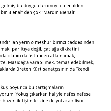
ne gelmiş bu duygu durumuyla bienalden
 bir Bienal” den çok “Mardin Bienali”
landırılan yerin o meşhur birinci caddesinden
mak, parıltıya değil, çatlağa dikkatini
ında olanın da üstünden atlamamak,
çit’e, Mazıdağ’a varabilmek, temas edebilmek,
klarda üreten Kürt sanatçısının da “kendi
yokuş boyunca bu tartışmaların
ıyorum. Yokuş çıkarken haliyle nefes nefese
r bazen iletişim krizine de yol açabiliyor.