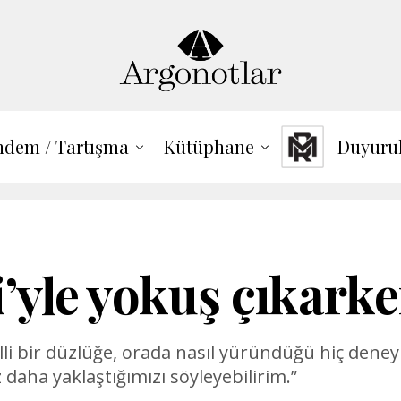
dem / Tartışma
Kütüphane
Duyuru
li’yle yokuş çıkar
 belli bir düzlüğe, orada nasıl yüründüğü hiç d
aha yaklaştığımızı söyleyebilirim.”