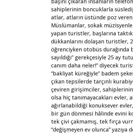
başını çıkaran insanların telefonl
sahiplerinin boncuklarla süsledi
atlar, atların üstünde poz vere
Müslümanlar, sokak müzisyenleri
yapan turistler, başlarına takt
dükkanlarını dolaşan turistler, 
öğrenciyken otobüs durağında b
sayıldığı” gerekçesiyle 25 ay tut
canım daha neler!” diyecek turi
“bakliyat küreğiyle” badem şeker
çıkan tepsilerde tarçınlı kurabiye
çeviren girişimciler, sahipler
olsa hiç tanımayacakları evler, 
ağırlanabildiği konuksever evler,
bir gün dönmesi hâlinde evini ko
tek çivi çakmamış, tek fırça v
“değişmeyen ev olunca” yazıya d