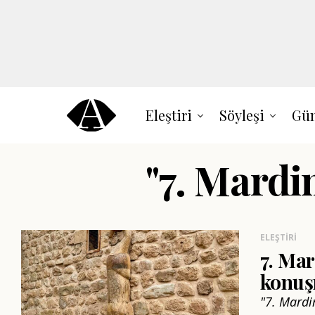
Eleştiri
Söyleşi
Gün
"7. Mardin
ELEŞTIRI
7. Mar
konu
"7. Mardin