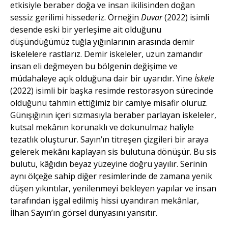
etkisiyle beraber doğa ve insan ikilisinden doğan
sessiz gerilimi hissederiz. Örneğin
Duvar
(2022) isimli
desende eski bir yerleşime ait olduğunu
düşündüğümüz tuğla yığınlarının arasında demir
iskelelere rastlarız. Demir iskeleler, uzun zamandır
insan eli değmeyen bu bölgenin değişime ve
müdahaleye açık olduğuna dair bir uyarıdır. Yine
İskele
(2022) isimli bir başka resimde restorasyon sürecinde
olduğunu tahmin ettiğimiz bir camiye misafir oluruz.
Günışığının içeri sızmasıyla beraber parlayan iskeleler,
kutsal mekânın korunaklı ve dokunulmaz haliyle
tezatlık oluşturur. Sayın’ın titreşen çizgileri bir araya
gelerek mekânı kaplayan sis bulutuna dönüşür. Bu sis
bulutu, kâğıdın beyaz yüzeyine doğru yayılır. Serinin
aynı ölçeğe sahip diğer resimlerinde de zamana yenik
düşen yıkıntılar, yenilenmeyi bekleyen yapılar ve insan
tarafından işgal edilmiş hissi uyandıran mekânlar,
İlhan Sayın’ın görsel dünyasını yansıtır.