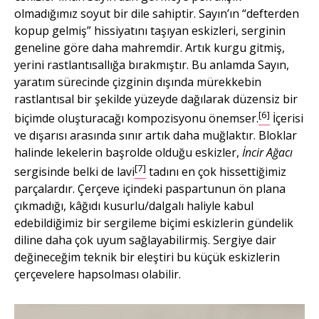
olmadığımız soyut bir dile sahiptir. Sayın’ın “defterden
kopup gelmiş” hissiyatını taşıyan eskizleri, serginin
geneline göre daha mahremdir. Artık kurgu gitmiş,
yerini rastlantısallığa bırakmıştır. Bu anlamda Sayın,
yaratım sürecinde çizginin dışında mürekkebin
rastlantısal bir şekilde yüzeyde dağılarak düzensiz bir
[6]
biçimde oluşturacağı kompozisyonu önemser.
İçerisi
ve dışarısı arasında sınır artık daha muğlaktır. Bloklar
halinde lekelerin başrolde olduğu eskizler,
İncir Ağacı
[7]
sergisinde belki de lavi
tadını en çok hissettiğimiz
parçalardır. Çerçeve içindeki paspartunun ön plana
çıkmadığı, kâğıdı kusurlu/dalgalı haliyle kabul
edebildiğimiz bir sergileme biçimi eskizlerin gündelik
diline daha çok uyum sağlayabilirmiş. Sergiye dair
değineceğim teknik bir eleştiri bu küçük eskizlerin
çerçevelere hapsolması olabilir.