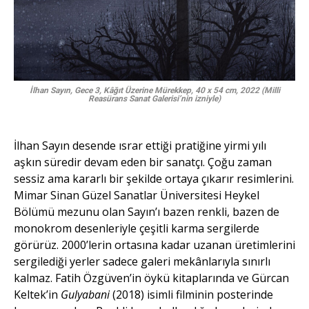
İlhan Sayın, Gece 3, Kâğıt Üzerine Mürekkep, 40 x 54 cm, 2022 (Milli
Reasürans Sanat Galerisi’nin izniyle)
İlhan Sayın desende ısrar ettiği pratiğine yirmi yılı
aşkın süredir devam eden bir sanatçı. Çoğu zaman
sessiz ama kararlı bir şekilde ortaya çıkarır resimlerini.
Mimar Sinan Güzel Sanatlar Üniversitesi Heykel
Bölümü mezunu olan Sayın’ı bazen renkli, bazen de
monokrom desenleriyle çeşitli karma sergilerde
görürüz. 2000’lerin ortasına kadar uzanan üretimlerini
sergilediği yerler sadece galeri mekânlarıyla sınırlı
kalmaz. Fatih Özgüven’in öykü kitaplarında ve Gürcan
Keltek’in
Gulyabani
(2018) isimli filminin posterinde