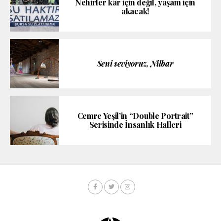
Nehirler kâr için değil, yaşam için
akacak!
Seni seviyoruz, Nilbar
Cemre Yeşil’in “Double Portrait”
Serisinde İnsanlık Halleri