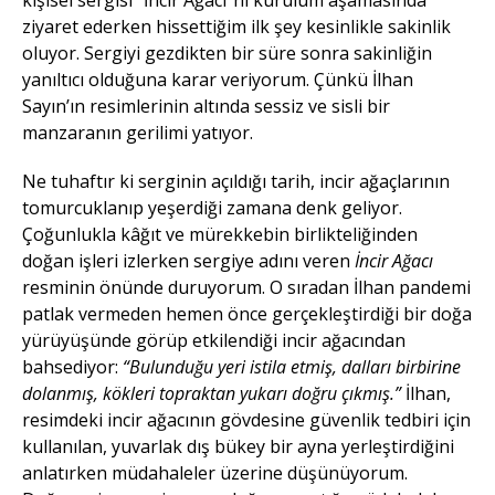
ziyaret ederken hissettiğim ilk şey kesinlikle sakinlik
oluyor. Sergiyi gezdikten bir süre sonra sakinliğin
yanıltıcı olduğuna karar veriyorum. Çünkü İlhan
Sayın’ın resimlerinin altında sessiz ve sisli bir
manzaranın gerilimi yatıyor.
Ne tuhaftır ki serginin açıldığı tarih, incir ağaçlarının
tomurcuklanıp yeşerdiği zamana denk geliyor.
Çoğunlukla kâğıt ve mürekkebin birlikteliğinden
doğan işleri izlerken sergiye adını veren
İncir Ağacı
resminin önünde duruyorum. O sıradan İlhan pandemi
patlak vermeden hemen önce gerçekleştirdiği bir doğa
yürüyüşünde görüp etkilendiği incir ağacından
bahsediyor:
“Bulunduğu yeri istila etmiş, dalları birbirine
dolanmış, kökleri topraktan yukarı doğru çıkmış.”
İlhan,
resimdeki incir ağacının gövdesine güvenlik tedbiri için
kullanılan, yuvarlak dış bükey bir ayna yerleştirdiğini
anlatırken müdahaleler üzerine düşünüyorum.