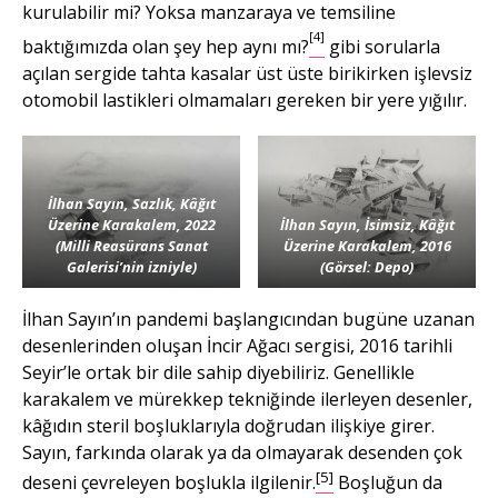
kurulabilir mi? Yoksa manzaraya ve temsiline
[4]
baktığımızda olan şey hep aynı mı?
gibi sorularla
açılan sergide tahta kasalar üst üste birikirken işlevsiz
otomobil lastikleri olmamaları gereken bir yere yığılır.
İlhan Sayın, Sazlık, Kâğıt
Üzerine Karakalem, 2022
İlhan Sayın, İsimsiz, Kâğıt
(Milli Reasürans Sanat
Üzerine Karakalem, 2016
Galerisi’nin izniyle)
(Görsel: Depo)
İlhan Sayın’ın pandemi başlangıcından bugüne uzanan
desenlerinden oluşan İncir Ağacı sergisi, 2016 tarihli
Seyir’le ortak bir dile sahip diyebiliriz. Genellikle
karakalem ve mürekkep tekniğinde ilerleyen desenler,
kâğıdın steril boşluklarıyla doğrudan ilişkiye girer.
Sayın, farkında olarak ya da olmayarak desenden çok
[5]
deseni çevreleyen boşlukla ilgilenir.
Boşluğun da