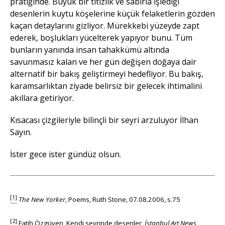
pratiğinde. Büyük bir titizlik ve sabırla işlediği
desenlerin kuytu köşelerine küçük felaketlerin gözden
kaçan detaylarını gizliyor. Mürekkebi yüzeyde zapt
ederek, boşlukları yücelterek yapıyor bunu. Tüm
bunların yanında insan tahakkümü altında
savunmasız kalan ve her gün değişen doğaya dair
alternatif bir bakış geliştirmeyi hedefliyor. Bu bakış,
karamsarlıktan ziyade belirsiz bir gelecek ihtimalini
akıllara getiriyor.
Kısacası çizgileriyle bilinçli bir seyri arzuluyor İlhan
Sayın.
İster gece ister gündüz olsun.
[1]
The New Yorker
, Poems, Ruth Stone, 07.08.2006, s.75
[2]
Fatih Özgüven, Kendi seyrinde desenler,
İstanbul Art News
,