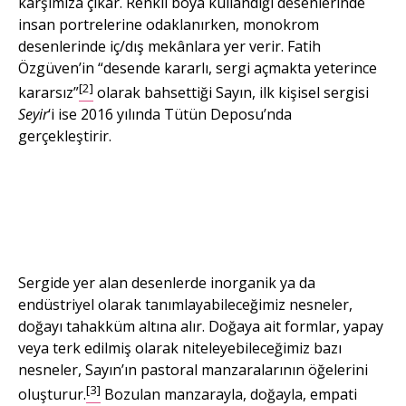
karşımıza çıkar. Renkli boya kullandığı desenlerinde
insan portrelerine odaklanırken, monokrom
desenlerinde iç/dış mekânlara yer verir. Fatih
Özgüven’in “desende kararlı, sergi açmakta yeterince
[2]
kararsız”
olarak bahsettiği Sayın, ilk kişisel sergisi
Seyir
‘i ise 2016 yılında Tütün Deposu’nda
gerçekleştirir.
İncir Ağacı
sergisinden
görünüm.
Sergide yer alan desenlerde inorganik ya da
endüstriyel olarak tanımlayabileceğimiz nesneler,
doğayı tahakküm altına alır. Doğaya ait formlar, yapay
veya terk edilmiş olarak niteleyebileceğimiz bazı
nesneler, Sayın’ın pastoral manzaralarının öğelerini
[3]
oluşturur.
Bozulan manzarayla, doğayla, empati