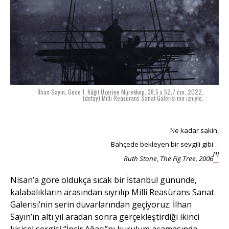
İlhan Sayın, Gece 1, Kâğıt Üzerine Mürekkep, 38,5 x 52,7 cm, 2022,
(detay) Milli Reasürans Sanat Galerisi'nin izniyle.
Ne kadar sakin,
Bahçede bekleyen bir sevgili gibi…
[1]
Ruth Stone, The Fig Tree, 2006
Nisan’a göre oldukça sıcak bir İstanbul gününde,
kalabalıkların arasından sıyrılıp Milli Reasürans Sanat
Galerisi’nin serin duvarlarından geçiyoruz. İlhan
Sayın’ın altı yıl aradan sonra gerçekleştirdiği ikinci
kişisel sergisi “İncir Ağacı”nı kurulum aşamasında