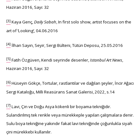
Haziran 2016, Sayı: 32
[3]
Kaya Genç,
Daily Sabah
, In first solo show, artist focuses on the
art of ‘Looking’, 04.06.2016
[4]
İlhan Sayın, Seyir, Sergi Bülteni, Tütün Deposu, 25.05.2016
[5]
Fatih Özgüven, Kendi seyrinde desenler,
Istanbul Art News
,
Haziran 2016, Sayı: 32
[6]
Hüseyin Gökçe, Tortular, rastlantılar ve dağılan şeyler, İncir Ağacı
Sergi Kataloğu, Milli Reasürans Sanat Galerisi, 2022, s.14
[7]
Lavi, Çin ve Doğu Asya kökenli bir boyama tekniğidir.
Sulandırılmış tek renkle veya mürekkeple yapılan çalışmalara denir.
Sulu boya tekniğine yakındır fakat lavi tekniğinde çoğunlukla siyah
çini mürekkebi kullanılır.