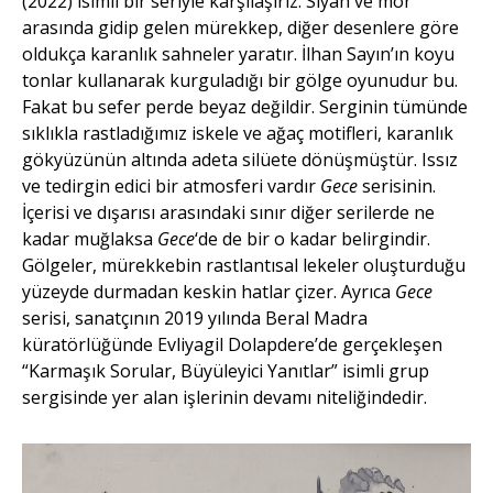
(2022) isimli bir seriyle karşılaşırız. Siyah ve mor
arasında gidip gelen mürekkep, diğer desenlere göre
oldukça karanlık sahneler yaratır. İlhan Sayın’ın koyu
tonlar kullanarak kurguladığı bir gölge oyunudur bu.
Fakat bu sefer perde beyaz değildir. Serginin tümünde
sıklıkla rastladığımız iskele ve ağaç motifleri, karanlık
gökyüzünün altında adeta silüete dönüşmüştür. Issız
ve tedirgin edici bir atmosferi vardır
Gece
serisinin.
İçerisi ve dışarısı arasındaki sınır diğer serilerde ne
kadar muğlaksa
Gece
‘de de bir o kadar belirgindir.
Gölgeler, mürekkebin rastlantısal lekeler oluşturduğu
yüzeyde durmadan keskin hatlar çizer. Ayrıca
Gece
serisi, sanatçının 2019 yılında Beral Madra
küratörlüğünde Evliyagil Dolapdere’de gerçekleşen
“Karmaşık Sorular, Büyüleyici Yanıtlar” isimli grup
sergisinde yer alan işlerinin devamı niteliğindedir.