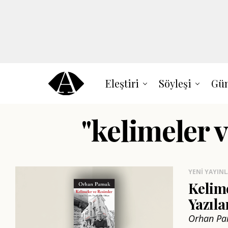
Eleştiri
Söyleşi
Gün
"kelimeler v
YENI YAYIN
Kelime
Yazıla
Orhan Pam