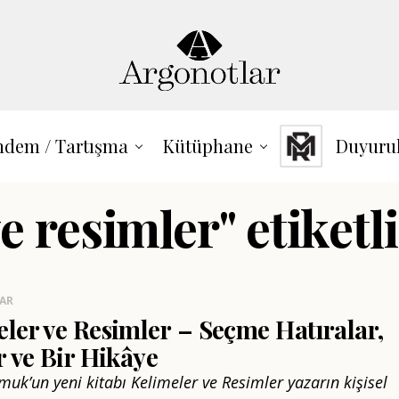
dem / Tartışma
Kütüphane
Duyuru
e resimler" etiketl
LAR
ler ve Resimler – Seçme Hatıralar,
r ve Bir Hikâye
uk’un yeni kitabı Kelimeler ve Resimler yazarın kişisel