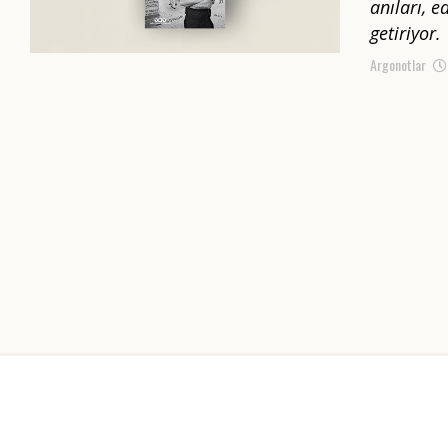
anıları, e
getiriyor.
Argonotlar