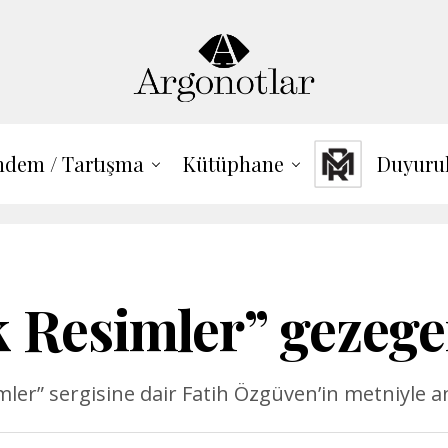
dem / Tartışma
Kütüphane
Duyuru
 Resimler” gezege
mler” sergisine dair Fatih Özgüven’in metniyle a