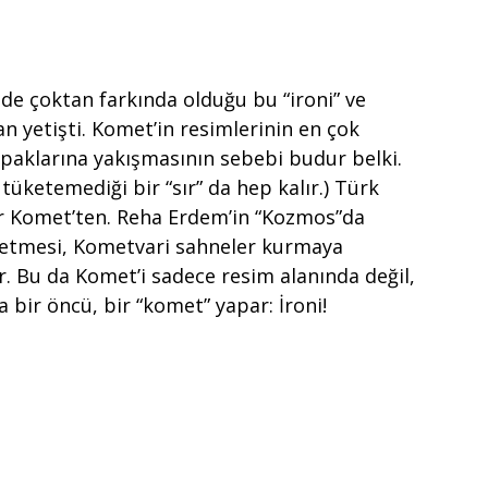
de çoktan farkında olduğu bu “ironi” ve
dan yetişti. Komet’in resimlerinin en çok
apaklarına yakışmasının sebebi budur belki.
 tüketemediği bir “sır” da hep kalır.) Türk
lır Komet’ten. Reha Erdem’in “Kozmos”da
 etmesi, Kometvari sahneler kurmaya
ır. Bu da Komet’i sadece resim alanında değil,
 bir öncü, bir “komet” yapar: İroni!