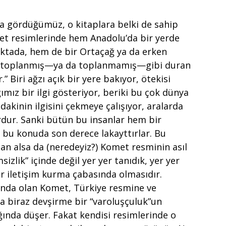
da gördüğümüz, o kitaplara belki de sahip
et resimlerinde hem Anadolu’da bir yerde
ktada, hem de bir Ortaçağ ya da erken
e toplanmış—ya da toplanmamış—gibi duran
” Biri ağzı açık bir yere bakıyor, ötekisi
mız bir ilgi gösteriyor, beriki bu çok dünya
akinin ilgisini çekmeye çalışıyor, aralarda
ordur. Sanki bütün bu insanlar hem bir
 bu konuda son derece lakayttırlar. Bu
dan alsa da (neredeyiz?) Komet resminin asıl
msizlik” içinde değil yer yer tanıdık, yer yer
ir iletişim kurma çabasında olmasıdır.
ında olan Komet, Türkiye resmine ve
a biraz devşirme bir “varoluşçuluk”un
ında düşer. Fakat kendisi resimlerinde o