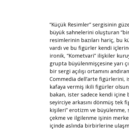
“Küçük Resimler” sergisinin güze
büyük sahnelerini oluşturan “bi
resimlerinin bazıları hariç, bu 
vardı ve bu figürler kendi içler
ironik, “Kometvari” ilişkiler kur
grupta büyülenmişçesine yarı çıp
bir sergi açılışı ortamını andıra
Commedia dell’arte figürlerini, i
kafaya vermiş ikili figürler olsun
bakan, ister sadece kendi içine b
seyirciye arkasını dönmüş tek f
kişileri” erotizm ve büyülenme, s
çekme ve ilgilenme işinin merke
içinde aslında birbirlerine ulaşm