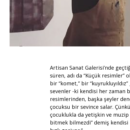
Artisan Sanat Galerisi’nde geçt
süren, adı da “Küçük resimler” o
bir “komet,” bir “kuyrukluyıldız”
sevenler -ki kendisi her zaman bu
resimlerinden, başka şeyler dene
çocuksu bir sevince salar. Çünk
çocuklukla da yetişkin ve muzip 
bitmek bilmezdi” demiş kendisi 