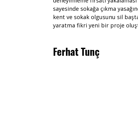
deneyimleme fırsatı yakalaması il
sayesinde sokağa çıkma yasağınd
kent ve sokak olgusunu sil başt
yaratma fikri yeni bir proje oluş
Ferhat Tunç
Harflerden H
Kelimelerden