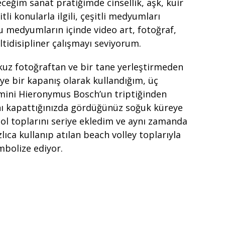
ceğim sanat pratiğimde cinsellik, aşk, kuir
itli konularla ilgili, çeşitli medyumları
 medyumların içinde video art, fotoğraf,
ltidisipliner çalışmayı seviyorum.
okuz fotoğraftan ve bir tane yerleştirmeden
ye bir kapanış olarak kullandığım, üç
ismini Hieronymus Bosch’un triptiğinden
nı kapattığınızda gördüğünüz soğuk küreye
bol toplarını seriye ekledim ve aynı zamanda
lıca kullanıp atılan beach volley toplarıyla
mbolize ediyor.
t Baskı , 50×35 cm, 6 + 1 Edisyon, 2020