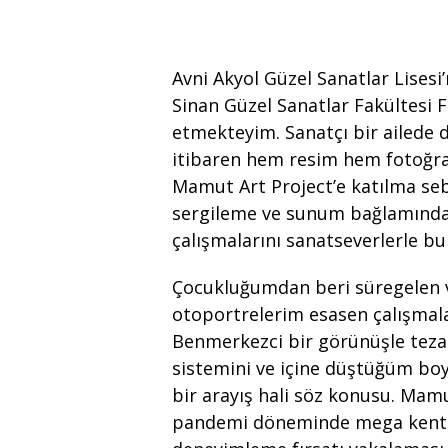
Avni Akyol Güzel Sanatlar Lises
Sinan Güzel Sanatlar Fakültesi
etmekteyim. Sanatçı bir ailede
itibaren hem resim hem fotoğra
Mamut Art Project’e katılma seb
sergileme ve sunum bağlamında
çalışmalarını sanatseverlerle b
Çocukluğumdan beri süregelen ve
otoportrelerim esasen çalışma
Benmerkezci bir görünüşle tezah
sistemini ve içine düştüğüm bo
bir arayış hali söz konusu. Mamu
pandemi döneminde mega kentler