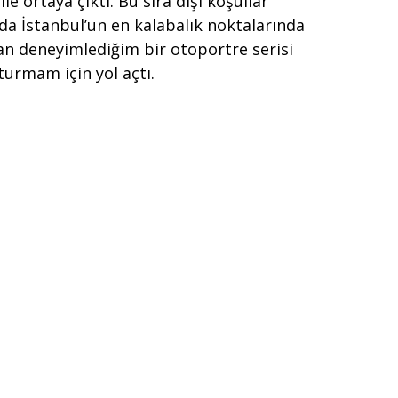
e ortaya çıktı. Bu sıra dışı koşullar
a İstanbul’un en kalabalık noktalarında
an deneyimlediğim bir otoportre serisi
turmam için yol açtı.
ecelere, Hecelerden Kelimelere,
 Cümlelere, Cümlelerden Anlamlara, Ön.