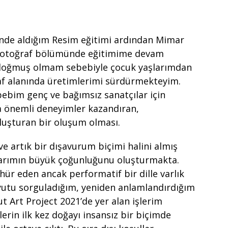
i’nde aldığım Resim eğitimi ardından Mimar
 Fotoğraf bölümünde eğitimime devam
 doğmuş olmam sebebiyle çocuk yaşlarımdan
f alanında üretimlerimi sürdürmekteyim.
ebim genç ve bağımsız sanatçılar için
 önemli deneyimler kazandıran,
uluşturan bir oluşum olması.
 artık bir dışavurum biçimi halini almış
larımın büyük çoğunluğunu oluşturmakta.
ür eden ancak performatif bir dille varlık
yutu sorguladığım, yeniden anlamlandırdığım
t Art Project 2021’de yer alan işlerim
in ilk kez doğayı insansız bir biçimde