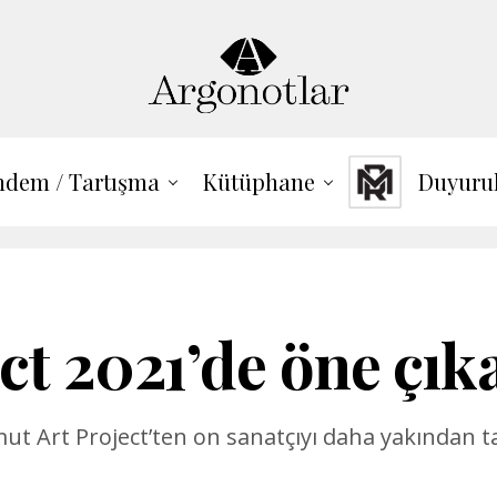
dem / Tartışma
Kütüphane
Duyuru
t 2021’de öne çıka
amut Art Project’ten on sanatçıyı daha yakından t