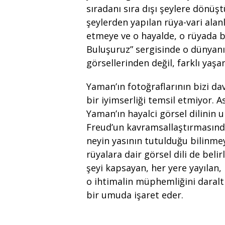
sıradanı sıra dışı şeylere dönüş
şeylerden yapılan rüya-vari alanl
etmeye ve o hayalde, o rüyada 
Buluşuruz” sergisinde o dünyan
görsellerinden değil, farklı yaş
Yaman’ın fotoğraflarının bizi dav
bir iyimserliği temsil etmiyor. A
Yaman’ın hayalci görsel dilinin um
Freud’un kavramsallaştırmasında
neyin yasının tutulduğu bilinme
rüyalara dair görsel dili de beli
şeyi kapsayan, her yere yayılan,
o ihtimalin müphemliğini daral
bir umuda işaret eder.