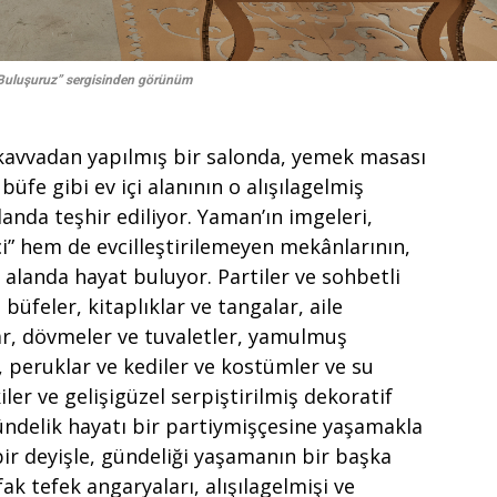
Buluşuruz” sergisinden görünüm
ukavvadan yapılmış bir salonda, yemek masası
büfe gibi ev içi alanının o alışılagelmiş
anda teşhir ediliyor. Yaman’ın imgeleri,
çi” hem de evcilleştirilemeyen mekânlarının,
k alanda hayat buluyor. Partiler ve sohbetli
büfeler, kitaplıklar ve tangalar, aile
ar, dövmeler ve tuvaletler, yamulmuş
peruklar ve kediler ve kostümler ve su
iler ve gelişigüzel serpiştirilmiş dekoratif
gündelik hayatı bir partiymişçesine yaşamakla
r bir deyişle, gündeliği yaşamanın bir başka
ak tefek angaryaları, alışılagelmişi ve