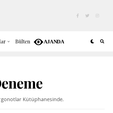
lar
Bülten
 Deneme
Argonotlar Kütüphanesinde.