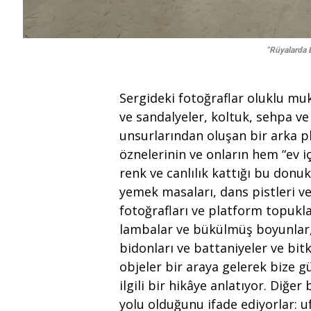
“Rüyalarda 
Sergideki fotoğraflar oluklu m
ve sandalyeler, koltuk, sehpa ve 
unsurlarından oluşan bir arka pl
öznelerinin ve onların hem “ev i
renk ve canlılık kattığı bu donu
yemek masaları, dans pistleri ve 
fotoğrafları ve platform topukl
lambalar ve bükülmüş boyunlar, 
bidonları ve battaniyeler ve bitk
objeler bir araya gelerek bize 
ilgili bir hikâye anlatıyor. Diğe
yolu olduğunu ifade ediyorlar: uf