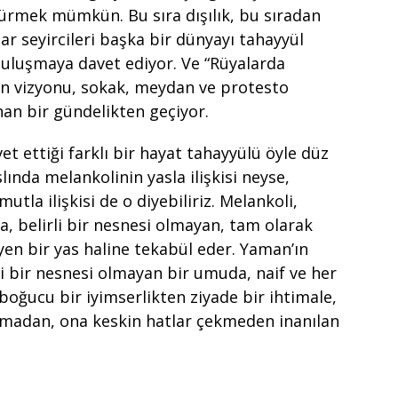
türmek mümkün. Bu sıra dışılık, bu sıradan
ar seyircileri başka bir dünyayı tahayyül
buluşmaya davet ediyor. Ve “Rüyalarda
ın vizyonu, sokak, meydan ve protesto
anan bir gündelikten geçiyor.
et ettiği farklı bir hayat tahayyülü öyle düz
slında melankolinin yasla ilişkisi neyse,
utla ilişkisi de o diyebiliriz. Melankoli,
, belirli bir nesnesi olmayan, tam olarak
yen bir yas haline tekabül eder. Yaman’ın
rli bir nesnesi olmayan bir umuda, naif ve her
 boğucu bir iyimserlikten ziyade bir ihtimale,
tmadan, ona keskin hatlar çekmeden inanılan