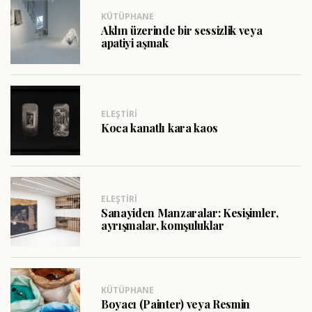
KÜTÜPHANE
Aklın üzerinde bir sessizlik veya
apatiyi aşmak
ELEŞTIRI
Koca kanatlı kara kaos
ELEŞTIRI
Sanayiden Manzaralar: Kesişimler,
ayrışmalar, komşuluklar
KÜTÜPHANE
Boyacı (Painter) veya Resmin