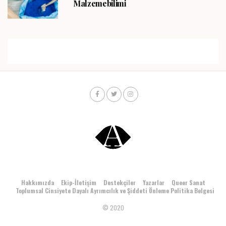
Malzemebilimi
Hakkımızda
Ekip-İletişim
Destekçiler
Yazarlar
Queer Sanat
Toplumsal Cinsiyete Dayalı Ayrımcılık ve Şiddeti Önleme Politika Belgesi
© 2020