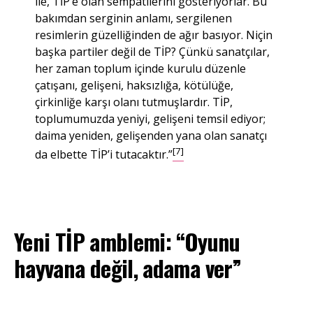
ile, TİP’e olan sempatilerini gösteriyorlar. Bu
bakımdan serginin anlamı, sergilenen
resimlerin güzelliğinden de ağır basıyor. Niçin
başka partiler değil de TİP? Çünkü sanatçılar,
her zaman toplum içinde kurulu düzenle
çatışanı, gelişeni, haksızlığa, kötülüğe,
çirkinliğe karşı olanı tutmuşlardır. TİP,
toplumumuzda yeniyi, gelişeni temsil ediyor;
daima yeniden, gelişenden yana olan sanatçı
[7]
da elbette TİP’i tutacaktır.”
Yeni TİP amblemi: “Oyunu
hayvana değil, adama ver”