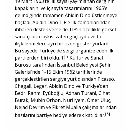
19 Mart 1963’te ilk sayısı yayımlanan derginin
kapaklarını ve iç sayfa tasarımlarını 1965’e
gelindiğinde tamamen Abidin Dino üstlenmeye
başladı. Abidin Dino TİP’e ilk zamanlarından
itibaren destek verse de TİP’in özellikle görsel
sanatçılarla ilişkisi zaten güçlüydü ve bu
ilişkilenmelere ayrı bir özen gösteriyorlardı.
Bu sayede Türkiye’de sergi organize eden ilk
partilerden biri oldu. TİP Kültür ve Sanat
Bürosu tarafından İstanbul Belediyesi Şehir
Galerisi’nde 1-15 Ekim 1962 tarihlerinde
gerçekleştirilen sergiye yurt dışından Picasso,
Chagall, Leger, Abidin Dino ve Türkiye’den
Bedri Rahmi Eyüboğlu, Adnan Turani, Cihat
Burak, Mübin Orhon, Nuri İyem, Ömer Uluç,
Nejad Devrim ve Fikret Mualla çalışmalarından
[6]
bazılarını partiye hediye ederek katıldılar.