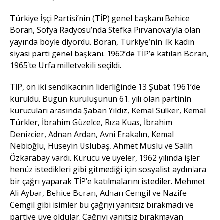
Türkiye İşçi Partisi’nin (TİP) genel başkanı Behice
Boran, Sofya Radyosu’nda Stefka Pırvanova’yla olan
yayında böyle diyordu. Boran, Türkiye’nin ilk kadın
siyasi parti genel başkanı. 1962’de TİP’e katılan Boran,
1965’te Urfa milletvekili seçildi.
TİP, on iki sendikacının liderliğinde 13 Şubat 1961’de
kuruldu. Bugün kuruluşunun 61. yılı olan partinin
kurucuları arasında Şaban Yıldız, Kemal Sülker, Kemal
Türkler, İbrahim Güzelce, Rıza Kuas, İbrahim
Denizcier, Adnan Ardan, Avni Erakalın, Kemal
Nebioğlu, Hüseyin Uslubaş, Ahmet Muslu ve Salih
Özkarabay vardı. Kurucu ve üyeler, 1962 yılında işler
henüz istedikleri gibi gitmediği için sosyalist aydınlara
bir çağrı yaparak TİP’e katılmalarını istediler. Mehmet
Ali Aybar, Behice Boran, Adnan Cemgil ve Nazife
Cemgil gibi isimler bu çağrıyı yanıtsız bırakmadı ve
partiye üye oldular. Çağrıyı yanıtsız bırakmayan