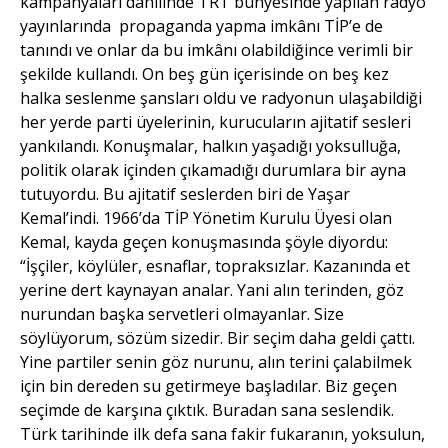
kampanyaları dahilinde TRT bünyesinde yapılan radyo
yayınlarında propaganda yapma imkânı TİP’e de
tanındı ve onlar da bu imkânı olabildiğince verimli bir
şekilde kullandı. On beş gün içerisinde on beş kez
halka seslenme şansları oldu ve radyonun ulaşabildiği
her yerde parti üyelerinin, kurucuların ajitatif sesleri
yankılandı. Konuşmalar, halkın yaşadığı yoksulluğa,
politik olarak içinden çıkamadığı durumlara bir ayna
tutuyordu. Bu ajitatif seslerden biri de Yaşar
Kemal’indi. 1966’da TİP Yönetim Kurulu Üyesi olan
Kemal, kayda geçen konuşmasında şöyle diyordu:
“İşçiler, köylüler, esnaflar, topraksızlar. Kazanında et
yerine dert kaynayan analar. Yani alın terinden, göz
nurundan başka servetleri olmayanlar. Size
söylüyorum, sözüm sizedir. Bir seçim daha geldi çattı.
Yine partiler senin göz nurunu, alın terini çalabilmek
için bin dereden su getirmeye başladılar. Biz geçen
seçimde de karşına çıktık. Buradan sana seslendik.
Türk tarihinde ilk defa sana fakir fukaranın, yoksulun,