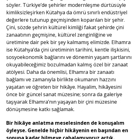
söyler. Türkiye’de şehirler modernleşme dürtüsüyle
kimliksizleşirken Kütahya da ömrü sınırlı endüstriyel
değerlere tutunup geçmişinden koparılan bir şehir.
Çini, sözde şehrin kültürel kimliği fakat şehirde çini
zanaatının geçmişine, kültürel zenginliğine ve
üretimine dair pek bir şey kalmamış elimizde. Elhamra
ise Kütahya’da çini üretiminin tarihini, kentle ilişkisini,
sosyoekonomik bağlarını ve dönemin yaşam şartlarını
okuyabileceğimiz bozulmadan kalmış özel bir zanaat
atölyesi. Daha da önemlisi, Elhamra bir zanaatı
bağlamı ve zamanıyla birlikte okumanın hazzını
yaşatan ve öğreten bir hikâye. Hayalim, hikâyesini
önce bir güncel sanat müzesine; sonra da galeriye
taşıyarak Elhamra’nın yaşayan bir çini müzesine
dönüşmesine katkı sağlamak.
Bir hikâye anlatma meselesinden de konuşalım
öyleyse. Genelde hiçbir hikâyenin en başından en
sonuna kadar bilmeye çabalamıyoruz artık.