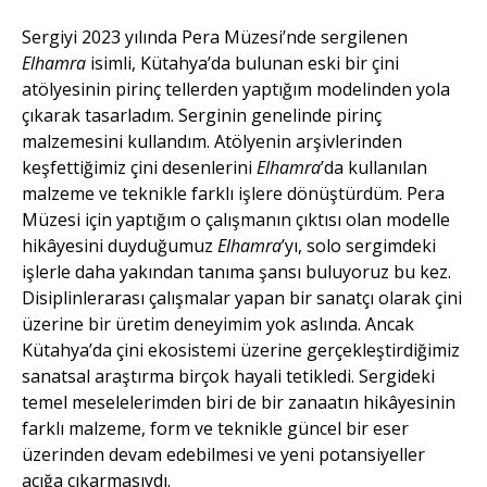
Sergiyi 2023 yılında Pera Müzesi’nde sergilenen
Elhamra
isimli, Kütahya’da bulunan eski bir çini
atölyesinin pirinç tellerden yaptığım modelinden yola
çıkarak tasarladım. Serginin genelinde pirinç
malzemesini kullandım. Atölyenin arşivlerinden
keşfettiğimiz çini desenlerini
Elhamra
’da kullanılan
malzeme ve teknikle farklı işlere dönüştürdüm. Pera
Müzesi için yaptığım o çalışmanın çıktısı olan modelle
hikâyesini duyduğumuz
Elhamra
’yı, solo sergimdeki
işlerle daha yakından tanıma şansı buluyoruz bu kez.
Disiplinlerarası çalışmalar yapan bir sanatçı olarak çini
üzerine bir üretim deneyimim yok aslında. Ancak
Kütahya’da çini ekosistemi üzerine gerçekleştirdiğimiz
sanatsal araştırma birçok hayali tetikledi. Sergideki
temel meselelerimden biri de bir zanaatın hikâyesinin
farklı malzeme, form ve teknikle güncel bir eser
üzerinden devam edebilmesi ve yeni potansiyeller
açığa çıkarmasıydı.