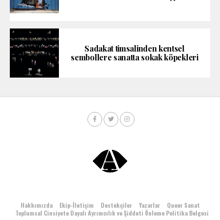
Sadakat timsalinden kentsel
sembollere sanatta sokak köpekleri
Hakkımızda
Ekip-İletişim
Destekçiler
Yazarlar
Queer Sanat
Toplumsal Cinsiyete Dayalı Ayrımcılık ve Şiddeti Önleme Politika Belgesi