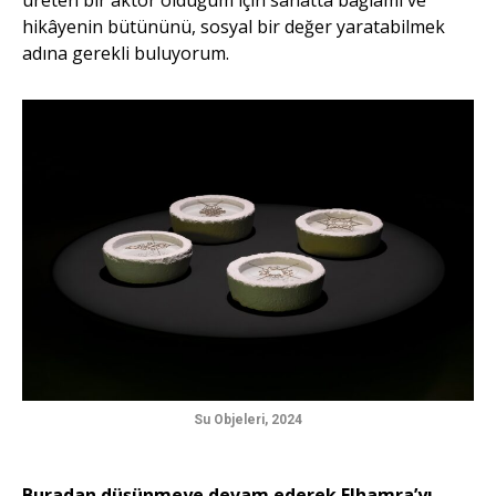
üreten bir aktör olduğum için sanatta bağlamı ve
hikâyenin bütününü, sosyal bir değer yaratabilmek
adına gerekli buluyorum.
Su Objeleri, 2024
Buradan düşünmeye devam ederek Elhamra’yı