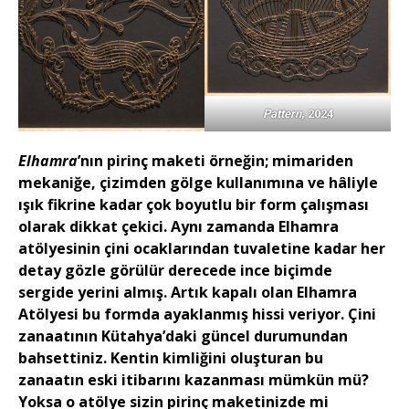
Pattern
, 2024
Elhamra
’nın pirinç maketi örneğin; mimariden
mekaniğe, çizimden gölge kullanımına ve hâliyle
ışık fikrine kadar çok boyutlu bir form çalışması
olarak dikkat çekici. Aynı zamanda Elhamra
atölyesinin çini ocaklarından tuvaletine kadar her
detay gözle görülür derecede ince biçimde
sergide yerini almış. Artık kapalı olan Elhamra
Atölyesi bu formda ayaklanmış hissi veriyor. Çini
zanaatının Kütahya’daki güncel durumundan
bahsettiniz. Kentin kimliğini oluşturan bu
zanaatın eski itibarını kazanması mümkün mü?
Yoksa o atölye sizin pirinç maketinizde mi