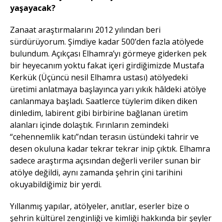
yaşayacak?
Zanaat araştırmalarını 2012 yılından beri
sürdürüyorum. Şimdiye kadar 500’den fazla atölyede
bulundum. Açıkçası Elhamra’yı görmeye giderken pek
bir heyecanım yoktu fakat içeri girdiğimizde Mustafa
Kerkük (Üçüncü nesil Elhamra ustası) atölyedeki
üretimi anlatmaya başlayınca yarı yıkık hâldeki atölye
canlanmaya başladı. Saatlerce tüylerim diken diken
dinledim, labirent gibi birbirine bağlanan üretim
alanları içinde dolaştık. Fırınların zemindeki
“cehennemlik katı”ndan terasın üstündeki tahrir ve
desen okuluna kadar tekrar tekrar inip çıktık.
Elhamra
sadece araştırma açısından değerli veriler sunan bir
atölye değildi, aynı zamanda şehrin çini tarihini
okuyabildiğimiz bir yerdi.
Yıllanmış yapılar, atölyeler, anıtlar, eserler bize o
şehrin kültürel zenginliği ve kimliği hakkında bir şeyler