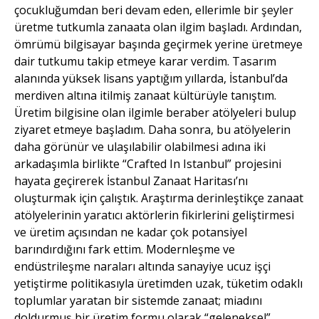
çocukluğumdan beri devam eden, ellerimle bir şeyler
üretme tutkumla zanaata olan ilgim başladı. Ardından,
ömrümü bilgisayar başında geçirmek yerine üretmeye
dair tutkumu takip etmeye karar verdim. Tasarım
alanında yüksek lisans yaptığım yıllarda, İstanbul’da
merdiven altına itilmiş zanaat kültürüyle tanıştım.
Üretim bilgisine olan ilgimle beraber atölyeleri bulup
ziyaret etmeye başladım. Daha sonra, bu atölyelerin
daha görünür ve ulaşılabilir olabilmesi adına iki
arkadaşımla birlikte “Crafted In Istanbul” projesini
hayata geçirerek İstanbul Zanaat Haritası’nı
oluşturmak için çalıştık. Araştırma derinleştikçe zanaat
atölyelerinin yaratıcı aktörlerin fikirlerini geliştirmesi
ve üretim açısından ne kadar çok potansiyel
barındırdığını fark ettim. Modernleşme ve
endüstrileşme naraları altında sanayiye ucuz işçi
yetiştirme politikasıyla üretimden uzak, tüketim odaklı
toplumlar yaratan bir sistemde zanaat; miadını
doldurmuş bir üretim formu olarak “geleneksel”