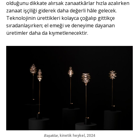
olduğunu dikkate alırsak zanaatkârlar hızla azalırken
zanaat işçiliği giderek daha değerli hâle gelecek.
Teknolojinin ürettikleri kolayca çoğalıp gittikçe
sıradanlaşırken; el emeği ve deneyime dayanan
üretimler daha da kıymetlenecektir.
Başaklar
, kinetik heykel, 2024