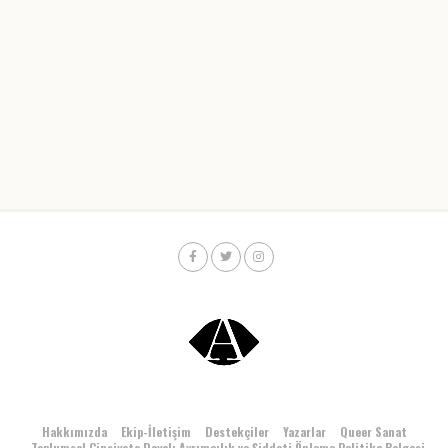
Hakkımızda
Ekip-İletişim
Destekçiler
Yazarlar
Queer Sanat
Toplumsal Cinsiyete Dayalı Ayrımcılık ve Şiddeti Önleme Politika Belgesi