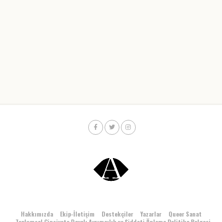
Hakkımızda
Ekip-İletişim
Destekçiler
Yazarlar
Queer Sanat
Toplumsal Cinsiyete Dayalı Ayrımcılık ve Şiddeti Önleme Politika Belgesi