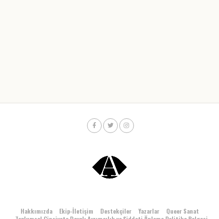
Hakkımızda
Ekip-İletişim
Destekçiler
Yazarlar
Queer Sanat
Toplumsal Cinsiyete Dayalı Ayrımcılık ve Şiddeti Önleme Politika Belgesi