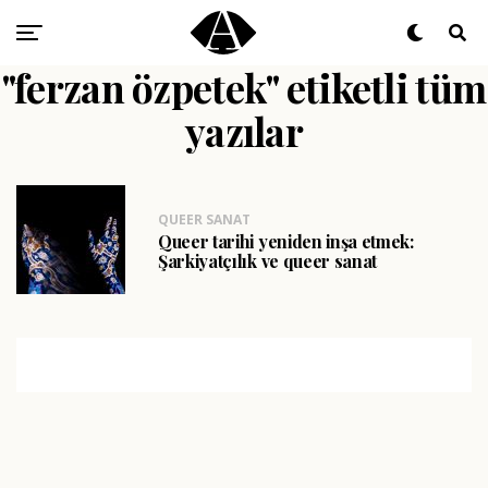
"ferzan özpetek" etiketli tüm
yazılar
QUEER SANAT
Queer tarihi yeniden inşa etmek:
Şarkiyatçılık ve queer sanat