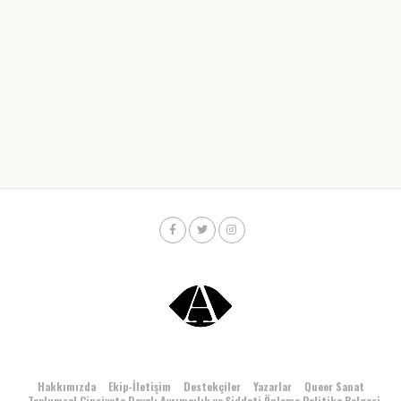
Hakkımızda
Ekip-İletişim
Destekçiler
Yazarlar
Queer Sanat
Toplumsal Cinsiyete Dayalı Ayrımcılık ve Şiddeti Önleme Politika Belgesi