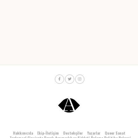
Hakkımızda
Ekip-İletişim
Destekçiler
Yazarlar
Queer Sanat
Toplumsal Cinsiyete Dayalı Ayrımcılık ve Şiddeti Önleme Politika Belgesi