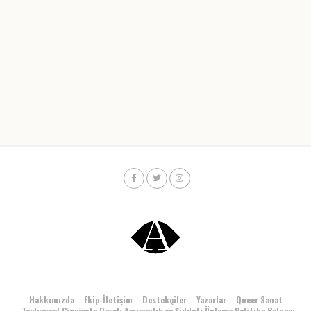
Hakkımızda
Ekip-İletişim
Destekçiler
Yazarlar
Queer Sanat
Toplumsal Cinsiyete Dayalı Ayrımcılık ve Şiddeti Önleme Politika Belgesi