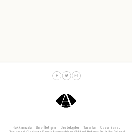
Hakkımızda
Ekip-İletişim
Destekçiler
Yazarlar
Queer Sanat
Toplumsal Cinsiyete Dayalı Ayrımcılık ve Şiddeti Önleme Politika Belgesi