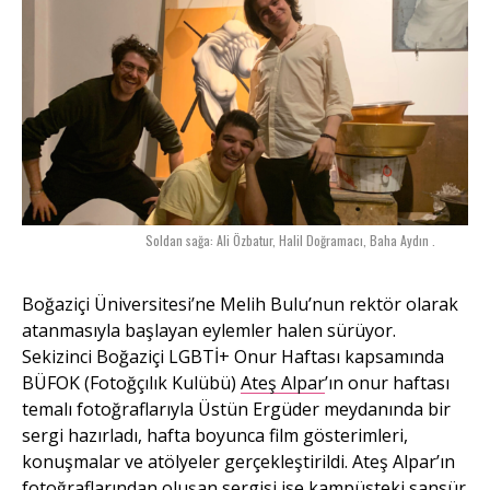
Soldan sağa: Ali Özbatur, Halil Doğramacı, Baha Aydın .
Boğaziçi Üniversitesi’ne Melih Bulu’nun rektör olarak
atanmasıyla başlayan eylemler halen sürüyor.
Sekizinci Boğaziçi LGBTİ+ Onur Haftası kapsamında
BÜFOK (Fotoğçılık Kulübü)
Ateş Alpar
’ın onur haftası
temalı fotoğraflarıyla Üstün Ergüder meydanında bir
sergi hazırladı, hafta boyunca film gösterimleri,
konuşmalar ve atölyeler gerçekleştirildi. Ateş Alpar’ın
fotoğraflarından oluşan sergisi ise kampüsteki sansür