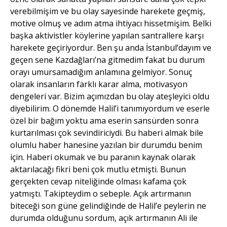
verebilmişim ve bu olay sayesinde harekete geçmiş,
motive olmuş ve adım atma ihtiyacı hissetmişim. Belki
başka aktivistler köylerine yapılan santrallere karşı
harekete geçiriyordur. Ben şu anda İstanbul’dayım ve
geçen sene Kazdağları’na gitmedim fakat bu durum
orayı umursamadığım anlamına gelmiyor. Sonuç
olarak insanların farklı karar alma, motivasyon
dengeleri var. Bizim açımızdan bu olay ateşleyici oldu
diyebilirim. O dönemde Halil’i tanımıyordum ve eserle
özel bir bağım yoktu ama eserin sansürden sonra
kurtarılması çok sevindiriciydi. Bu haberi almak bile
olumlu haber hanesine yazılan bir durumdu benim
için. Haberi okumak ve bu paranın kaynak olarak
aktarılacağı fikri beni çok mutlu etmişti. Bunun
gerçekten cevap niteliğinde olması kafama çok
yatmıştı. Takipteydim o sebeple. Açık artırmanın
biteceği son güne gelindiğinde de Halil’e peylerin ne
durumda olduğunu sordum, açık artırmanın Ali ile