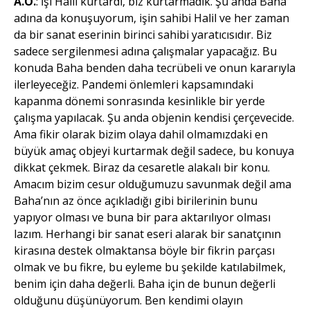
A.Ö.
: İşi Halil kurtardı, biz kurtarmadık. Şu anda Baha
adına da konuşuyorum, işin sahibi Halil ve her zaman
da bir sanat eserinin birinci sahibi yaratıcısıdır. Biz
sadece sergilenmesi adına çalışmalar yapacağız. Bu
konuda Baha benden daha tecrübeli ve onun kararıyla
ilerleyeceğiz. Pandemi önlemleri kapsamındaki
kapanma dönemi sonrasında kesinlikle bir yerde
çalışma yapılacak. Şu anda objenin kendisi çerçevecide.
Ama fikir olarak bizim olaya dahil olmamızdaki en
büyük amaç objeyi kurtarmak değil sadece, bu konuya
dikkat çekmek. Biraz da cesaretle alakalı bir konu.
Amacım bizim cesur olduğumuzu savunmak değil ama
Baha’nın az önce açıkladığı gibi birilerinin bunu
yapıyor olması ve buna bir para aktarılıyor olması
lazım. Herhangi bir sanat eseri alarak bir sanatçının
kirasına destek olmaktansa böyle bir fikrin parçası
olmak ve bu fikre, bu eyleme bu şekilde katılabilmek,
benim için daha değerli. Baha için de bunun değerli
olduğunu düşünüyorum. Ben kendimi olayın