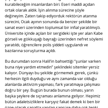
kurabileceğim insanlardan biri. Eseri maddi açıdan
ortak olarak aldık. İşin alınma sürecine şöyle
değineyim. Zaten takip ediyorduk rektörün atanma
sürecini, Ocak ayının sonunda da benzer şekilde bir
sanat eseri üzerinden toplumsal bir infial yaratılmıştı.
Üniversite içinde açılan bir sergideki işte yer alan Kabe
görseli ve gökkuşağı bayrağı üzerinden nefret söylemi
yaratıldı, öğrencilere polis şiddeti uygulandı ve
bazılarına soruşturma açıldı.
Bu durumdan sonra Halil’in bahsettiği “şunlar varken
buna niye yardım etmedin” şeklindeki sitemler yersiz
kalıyor. Dünyayı bu şekilde görmemek gerek, çünkü
herkesin ilgili duyduğu ve aynı zamanda var olduğu
alanlarda aktivizm yapması, fark yaratmaya çalışması
doğru bir şey. Bugün burada bunun olması, yarın
başka şeylere de sıçraması anlamına geliyor. Hepimiz
bütün adaletsizliklere karşıyız fakat demek ki ben bir
özne olarak sanatta yapılan sansüre daha çok tepki