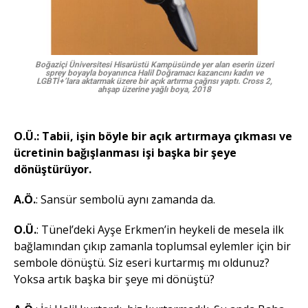
Boğaziçi Üniversitesi Hisarüstü Kampüsünde yer alan eserin üzeri
sprey boyayla boyanınca Halil Doğramacı kazancını kadın ve
LGBTİ+’lara aktarmak üzere bir açık artırma çağrısı yaptı.
Cross 2,
ahşap üzerine yağlı boya, 2018
O.Ü.: Tabii, işin böyle bir açık artırmaya çıkması ve
ücretinin bağışlanması işi başka bir şeye
dönüştürüyor.
A.Ö.
: Sansür sembolü aynı zamanda da.
O.Ü.
: Tünel’deki Ayşe Erkmen’in heykeli de mesela ilk
bağlamından çıkıp zamanla toplumsal eylemler için bir
sembole dönüştü. Siz eseri kurtarmış mı oldunuz?
Yoksa artık başka bir şeye mi dönüştü?