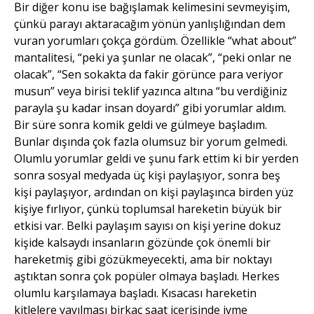
Bir diğer konu ise bağışlamak kelimesini sevmeyişim,
çünkü parayı aktaracağım yönün yanlışlığından dem
vuran yorumları çokça gördüm. Özellikle “what about”
mantalitesi, “peki ya şunlar ne olacak”, “peki onlar ne
olacak”, “Sen sokakta da fakir görünce para veriyor
musun” veya birisi teklif yazınca altına “bu verdiğiniz
parayla şu kadar insan doyardı” gibi yorumlar aldım.
Bir süre sonra komik geldi ve gülmeye başladım.
Bunlar dışında çok fazla olumsuz bir yorum gelmedi.
Olumlu yorumlar geldi ve şunu fark ettim ki bir yerden
sonra sosyal medyada üç kişi paylaşıyor, sonra beş
kişi paylaşıyor, ardından on kişi paylaşınca birden yüz
kişiye fırlıyor, çünkü toplumsal hareketin büyük bir
etkisi var. Belki paylaşım sayısı on kişi yerine dokuz
kişide kalsaydı insanların gözünde çok önemli bir
hareketmiş gibi gözükmeyecekti, ama bir noktayı
aştıktan sonra çok popüler olmaya başladı. Herkes
olumlu karşılamaya başladı. Kısacası hareketin
kitlelere yayılması birkaç saat içerisinde ivme