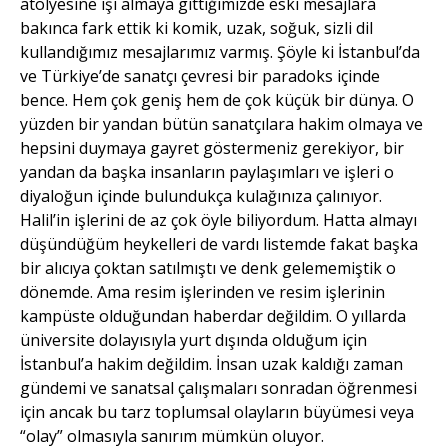
atölyesine işi almaya gittiğimizde eski mesajlara
bakınca fark ettik ki komik, uzak, soğuk, sizli dil
kullandığımız mesajlarımız varmış. Şöyle ki İstanbul’da
ve Türkiye’de sanatçı çevresi bir paradoks içinde
bence. Hem çok geniş hem de çok küçük bir dünya. O
yüzden bir yandan bütün sanatçılara hakim olmaya ve
hepsini duymaya gayret göstermeniz gerekiyor, bir
yandan da başka insanların paylaşımları ve işleri o
diyaloğun içinde bulundukça kulağınıza çalınıyor.
Halil’in işlerini de az çok öyle biliyordum. Hatta almayı
düşündüğüm heykelleri de vardı listemde fakat başka
bir alıcıya çoktan satılmıştı ve denk gelememiştik o
dönemde. Ama resim işlerinden ve resim işlerinin
kampüste olduğundan haberdar değildim. O yıllarda
üniversite dolayısıyla yurt dışında olduğum için
İstanbul’a hakim değildim. İnsan uzak kaldığı zaman
gündemi ve sanatsal çalışmaları sonradan öğrenmesi
için ancak bu tarz toplumsal olayların büyümesi veya
“olay” olmasıyla sanırım mümkün oluyor.