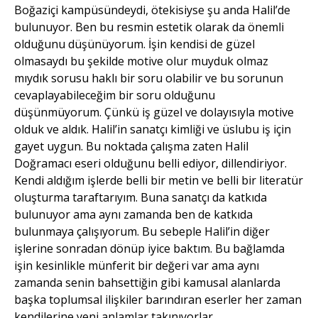
Boğaziçi kampüsündeydi, ötekisiyse şu anda Halil’de
bulunuyor. Ben bu resmin estetik olarak da önemli
olduğunu düşünüyorum. İşin kendisi de güzel
olmasaydı bu şekilde motive olur muyduk olmaz
mıydık sorusu haklı bir soru olabilir ve bu sorunun
cevaplayabileceğim bir soru olduğunu
düşünmüyorum. Çünkü iş güzel ve dolayısıyla motive
olduk ve aldık. Halil’in sanatçı kimliği ve üslubu iş için
gayet uygun. Bu noktada çalışma zaten Halil
Doğramacı eseri olduğunu belli ediyor, dillendiriyor.
Kendi aldığım işlerde belli bir metin ve belli bir literatür
oluşturma taraftarıyım. Buna sanatçı da katkıda
bulunuyor ama aynı zamanda ben de katkıda
bulunmaya çalışıyorum. Bu sebeple Halil’in diğer
işlerine sonradan dönüp iyice baktım. Bu bağlamda
işin kesinlikle münferit bir değeri var ama aynı
zamanda senin bahsettiğin gibi kamusal alanlarda
başka toplumsal ilişkiler barındıran eserler her zaman
kendilerine yeni anlamlar takınıyorlar.