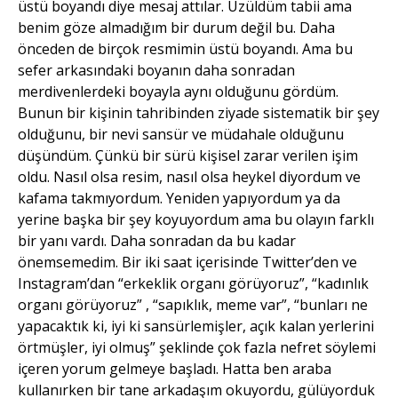
üstü boyandı diye mesaj attılar. Üzüldüm tabii ama
benim göze almadığım bir durum değil bu. Daha
önceden de birçok resmimin üstü boyandı. Ama bu
sefer arkasındaki boyanın daha sonradan
merdivenlerdeki boyayla aynı olduğunu gördüm.
Bunun bir kişinin tahribinden ziyade sistematik bir şey
olduğunu, bir nevi sansür ve müdahale olduğunu
düşündüm. Çünkü bir sürü kişisel zarar verilen işim
oldu. Nasıl olsa resim, nasıl olsa heykel diyordum ve
kafama takmıyordum. Yeniden yapıyordum ya da
yerine başka bir şey koyuyordum ama bu olayın farklı
bir yanı vardı. Daha sonradan da bu kadar
önemsemedim. Bir iki saat içerisinde Twitter’den ve
Instagram’dan “erkeklik organı görüyoruz”, “kadınlık
organı görüyoruz” , “sapıklık, meme var”, “bunları ne
yapacaktık ki, iyi ki sansürlemişler, açık kalan yerlerini
örtmüşler, iyi olmuş” şeklinde çok fazla nefret söylemi
içeren yorum gelmeye başladı. Hatta ben araba
kullanırken bir tane arkadaşım okuyordu, gülüyorduk