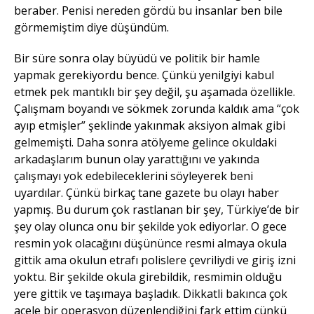
beraber. Penisi nereden gördü bu insanlar ben bile
görmemiştim diye düşündüm.
Bir süre sonra olay büyüdü ve politik bir hamle
yapmak gerekiyordu bence. Çünkü yenilgiyi kabul
etmek pek mantıklı bir şey değil, şu aşamada özellikle.
Çalışmam boyandı ve sökmek zorunda kaldık ama “çok
ayıp etmişler” şeklinde yakınmak aksiyon almak gibi
gelmemişti. Daha sonra atölyeme gelince okuldaki
arkadaşlarım bunun olay yarattığını ve yakında
çalışmayı yok edebileceklerini söyleyerek beni
uyardılar. Çünkü birkaç tane gazete bu olayı haber
yapmış. Bu durum çok rastlanan bir şey, Türkiye’de bir
şey olay olunca onu bir şekilde yok ediyorlar. O gece
resmin yok olacağını düşününce resmi almaya okula
gittik ama okulun etrafı polislere çevriliydi ve giriş izni
yoktu. Bir şekilde okula girebildik, resmimin olduğu
yere gittik ve taşımaya başladık. Dikkatli bakınca çok
acele bir operasyon düzenlendiğini fark ettim çünkü