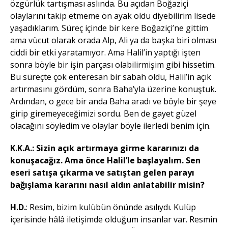
özgürlük tartışması aslında. Bu açıdan Boğaziçi
olaylarını takip etmeme ön ayak oldu diyebilirim lisede
yaşadıklarım. Süreç içinde bir kere Boğaziçi’ne gittim
ama vücut olarak orada Alp, Ali ya da başka biri olması
ciddi bir etki yaratamıyor. Ama Halil’in yaptığı işten
sonra böyle bir işin parçası olabilirmişim gibi hissetim.
Bu süreçte çok enteresan bir sabah oldu, Halil’in açık
artırmasını gördüm, sonra Baha’yla üzerine konuştuk.
Ardından, o gece bir anda Baha aradı ve böyle bir şeye
girip giremeyeceğimizi sordu. Ben de gayet güzel
olacağını söyledim ve olaylar böyle ilerledi benim için.
K.K.A.: Sizin açık artırmaya girme kararınızı da
konuşacağız. Ama önce Halil’le başlayalım. Sen
eseri satışa çıkarma ve satıştan gelen parayı
bağışlama kararını nasıl aldın anlatabilir misin?
H.D.
: Resim, bizim kulübün önünde asılıydı. Kulüp
içerisinde hâlâ iletişimde olduğum insanlar var. Resmin