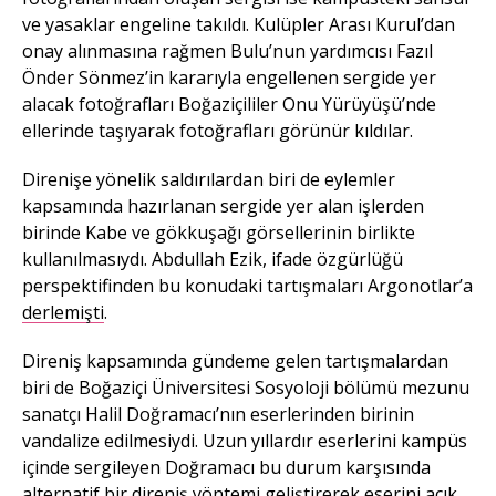
ve yasaklar engeline takıldı. Kulüpler Arası Kurul’dan
onay alınmasına rağmen Bulu’nun yardımcısı Fazıl
Önder Sönmez’in kararıyla engellenen sergide yer
alacak fotoğrafları Boğaziçililer Onu Yürüyüşü’nde
ellerinde taşıyarak fotoğrafları görünür kıldılar.
Direnişe yönelik saldırılardan biri de eylemler
kapsamında hazırlanan sergide yer alan işlerden
birinde Kabe ve gökkuşağı görsellerinin birlikte
kullanılmasıydı. Abdullah Ezik, ifade özgürlüğü
perspektifinden bu konudaki tartışmaları Argonotlar’a
derlemişti
.
Direniş kapsamında gündeme gelen tartışmalardan
biri de Boğaziçi Üniversitesi Sosyoloji bölümü mezunu
sanatçı Halil Doğramacı’nın eserlerinden birinin
vandalize edilmesiydi. Uzun yıllardır eserlerini kampüs
içinde sergileyen Doğramacı bu durum karşısında
alternatif bir direniş yöntemi geliştirerek eserini açık