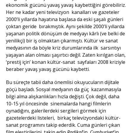
ekonomik gücünü yavaş yavaş kaybettiğini görebiliriz.
Her ne kadar yeni televizyon kanalları ve gazeteler
2000’li yıllarda hayatına başlasa da eski şaşalı günleri
çoktan geride bırakmıştık. Aynı şekilde 2000’li yıllarda
yaşanan politik dönüşüm de medyayı kârlı (ve belki de
yenilikçi) bir iş olmaktan çıkarmıştı. Kültür ve sanat
medyasının da böyle kriz durumlarında ilk sarsıntıyı
yaşayan alan olması şaşırtıcı değil. Zaten kırılgan olan,
‘prestij için’ konan kültür-sanat sayfaları 2008 kriziyle
beraber yavaş yavaş gücünü kaybetti.
Bu süreçte tabii daha önemlisi okuyucuların dijitale
göçü başladı. Sosyal medyanın da güç kazanmasıyla
bilgi alma alışkanlıkları hızla değişti. Çok değil, daha
10-15 yıl öncesinde sinemalarda hangi filmlerin
oynadığını, galerilerdeki sergileri görmek için
gazetelerdeki listeleri, birkaç televizyondaki kültür-
sanat programını takip ederdik. Cuma günleri çıkan
film eleştirilerini takip edip
Radikal
’in,
Cumhuriyet
’in