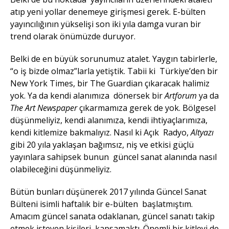
atıp yeni yollar denemeye girişmesi gerek. E-bülten
yayıncılığının yükselişi son iki yıla damga vuran bir
trend olarak önümüzde duruyor.
Belki de en büyük sorunumuz atalet. Yaygın tabirlerle,
“o iş bizde olmaz”larla yetiştik. Tabii ki Türkiye’den bir
New York Times, bir The Guardian çıkaracak halimiz
yok. Ya da kendi alanımıza dönersek bir
Artforum
ya da
The Art Newspaper
çıkarmamıza gerek de yok. Bölgesel
düşünmeliyiz, kendi alanımıza, kendi ihtiyaçlarımıza,
kendi kitlemize bakmalıyız. Nasıl ki Açık Radyo,
Altyazı
gibi 20 yıla yaklaşan bağımsız, niş ve etkisi güçlü
yayınlara sahipsek bunun güncel sanat alanında nasıl
olabileceğini düşünmeliyiz.
Bütün bunları düşünerek 2017 yılında Güncel Sanat
Bülteni isimli haftalık bir e-bülten başlatmıştım.
Amacım güncel sanata odaklanan, güncel sanatı takip
etmek isteyen kişileri kapsamaktı. Önemli bir kitleyi de