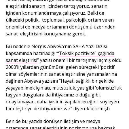
eleştirisini sanatın içinden tartışıyoruz, sanatın
içinden konumlandırmaya çalışıyoruz. Belki de
ülkedeki politik, toplumsal, psikolojik ortam ve en
önemlisi de medya ortamının dönüşümü üzerinden
sanat eleştirisini konuşmamız gerek.
Bu nedenle Nergis Abıyeva’nın SAHA Yazı Dizisi
kapsamında hazırladığı “
‘Toksik pozitivite’ çağında
sanat eleştirisi
” yazısı önemli bir tartışmayı açmış oldu.
2000’li yıllardan günümüze gelen süreçteki ‘pozitif
olma’ söylemlerinin sanat eleştirisine yansımalarına
değinen Abıyeva yazısını “Hayatı sağlıklı bir şekilde
yaşayabilmek için acı, mutsuzluk, yas gibi ‘olumsuz’luk
taşıyan duygulara da ihtiyacımız olduğu gibi,
onaylamayan, daha iyisinin yapılabileceğini söyleyen
bir eleştiriye de ihtiyacımız var” diyerek bitirmişti.
Ben de bu yazıda dönüşen iletişim ve medya
ortamında sanat eleştirisinin pozisyonuna bakmak