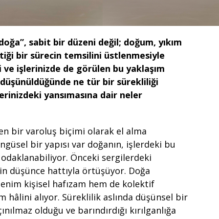
oğa”, sabit bir düzeni değil; doğum, yıkım
tiği bir sürecin temsilini üstlenmesiyle
gi ve işlerinizde de görülen bu yaklaşım
 düşünüldüğünde ne tür bir sürekliliği
lerinizdeki yansımasına dair neler
n bir varoluş biçimi olarak el alma
ngüsel bir yapısı var doğanın, işlerdeki bu
odaklanabiliyor. Önceki sergilerdeki
in düşünce hattıyla örtüşüyor. Doğa
enim kişisel hafızam hem de kolektif
hâlini alıyor. Süreklilik aslında düşünsel bir
çınılmaz olduğu ve barındırdığı kırılganlığa