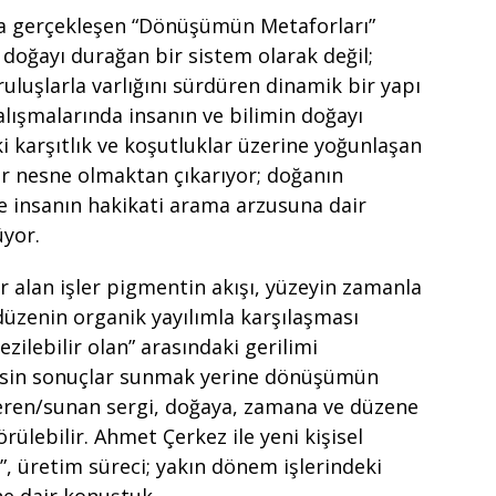
da gerçekleşen “Dönüşümün Metaforları”
, doğayı durağan bir sistem olarak değil;
ruluşlarla varlığını sürdüren dinamik bir yapı
alışmalarında insanın ve bilimin doğayı
 karşıtlık ve koşutluklar üzerine yoğunlaşan
ir nesne olmaktan çıkarıyor; doğanın
 ve insanın hakikati arama arzusuna dair
üyor.
alan işler pigmentin akışı, yüzeyin zamanla
düzenin organik yayılımla karşılaşması
sezilebilir olan” arasındaki gerilimi
 kesin sonuçlar sunmak yerine dönüşümün
neren/sunan sergi, doğaya, zamana ve düzene
rülebilir. Ahmet Çerkez ile yeni kişisel
, üretim süreci; yakın dönem işlerindeki