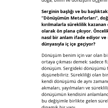
doğa, bilim ve dönüşüm üçgenin
Serginin başlığı ve bu başlıkt
“Dönüşümün Metaforları”, doğa
kırılmalarla süreklilik kazanan 
olarak ön plana çıkıyor. Önceli
nasıl bir anlam ifade ediyor ve
dünyasıyla iç içe geçiyor?
Dönüşüm benim için var olan bir
ortaya çıkması demek: sadece fi
dönüşüm. Sergideki dönüşümü fi
düşünebiliriz. Sürekliliği olan 
kendi dönüşümü de aynı zamanda
akmaları, yayılmaları ve süreklil
dönüşümün kendisini anlamlandır
bu değişimle birlikte gelen sürek
dinamik bir yapı.