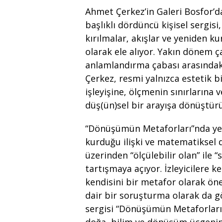
Ahmet Çerkez’in Galeri Bosfor’
başlıklı dördüncü kişisel sergisi
kırılmalar, akışlar ve yeniden ku
olarak ele alıyor. Yakın dönem ç
anlamlandırma çabası arasındaki
Çerkez, resmi yalnızca estetik b
işleyişine, ölçmenin sınırlarına
düş(ün)sel bir arayışa dönüştür
“Dönüşümün Metaforları”nda yer 
kurduğu ilişki ve matematiksel 
üzerinden “ölçülebilir olan” ile “
tartışmaya açıyor. İzleyicilere
kendisini bir metafor olarak ö
dair bir soruşturma olarak da gö
sergisi “Dönüşümün Metaforları”