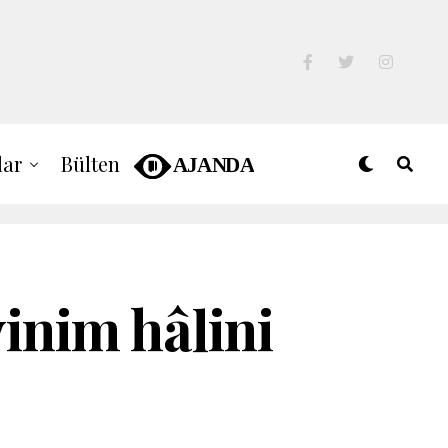
lar
Bülten
inim hâlini