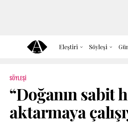
Eleştiri
Söyleşi
Gün
SÖYLEŞI
“Doğanın sabit h
aktarmaya çalış