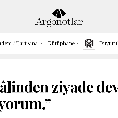
dem / Tartışma
Kütüphane
Duyuru
âlinden ziyade dev
ıyorum.”