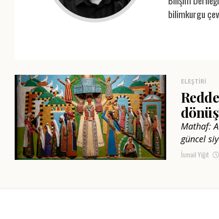
Bilişim Derneği
bilimkurgu çevi
ELEŞTIRI
Redde
dönüş
Mathaf: A
güncel siy
İsmail Yiğit