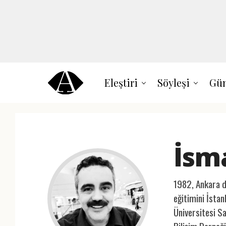
Eleştiri
Söyleşi
Gün
İsma
1982, Ankara d
eğitimini İsta
Üniversitesi S