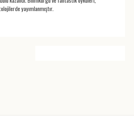
dülü kazandı. Bilimkurgu ve fantastik öyküleri,
tolojilerde yayımlanmıştır.