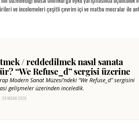
’nin düzenlediği ulusal bilimkurgu öykü yarışmasında üçüncülük ö
rileri ve incelemeleri çeşitli çevrim içi ve matbu mecralar ile an
tmek / reddedilmek nasıl sanata
ür? “We Refuse_d” sergisi üzerine
rap Modern Sanat Müzesi’ndeki “We Refuse_d” sergisini
asi gelişmeler üzerinden inceledik.
24 NISAN 2026