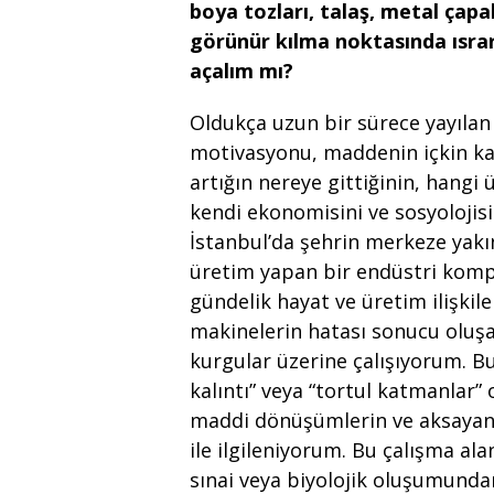
boya tozları, talaş, metal çapa
görünür kılma noktasında ısra
açalım mı?
Oldukça uzun bir sürece yayılan
motivasyonu, maddenin içkin karm
artığın nereye gittiğinin, hang
kendi ekonomisini ve sosyolojisi
İstanbul’da şehrin merkeze yakın
üretim yapan bir endüstri komp
gündelik hayat ve üretim ilişkil
makinelerin hatası sonucu oluşa
kurgular üzerine çalışıyorum. Bu
kalıntı” veya “tortul katmanlar
maddi dönüşümlerin ve aksayan z
ile ilgileniyorum. Bu çalışma alan
sınai veya biyolojik oluşumundan