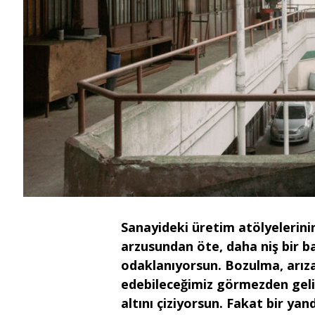
Sanayideki üretim atölyelerinin
arzusundan öte, daha niş bir b
odaklanıyorsun. Bozulma, arıza
edebileceğimiz görmezden gelin
altını çiziyorsun. Fakat bir ya