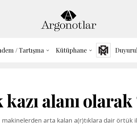
dem / Tartışma
Kütüphane
Duyuru
k kazı alanı olarak 
kinelerden arta kalan a(r)tıklara dair örtük iliş