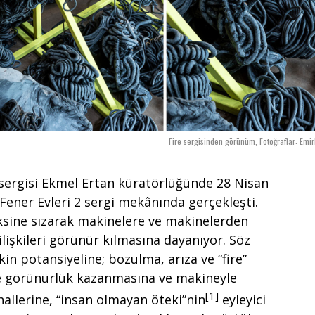
Fire sergisinden görünüm, Fotoğraflar: Emi
sergisi Ekmel Ertan küratörlüğünde 28 Nisan
Fener Evleri 2 sergi mekânında gerçekleşti.
ksine sızarak makinelere ve makinelerden
 ilişkileri görünür kılmasına dayanıyor. Söz
kin potansiyeline; bozulma, arıza ve “fire”
e görünürlük kazanmasına ve makineyle
[1]
allerine, “insan olmayan öteki”nin
eyleyici