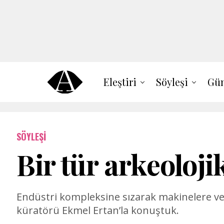
Eleştiri
Söyleşi
Gün
SÖYLEŞI
Bir tür arkeoloji
Endüstri kompleksine sızarak makinelere ve ma
küratörü Ekmel Ertan’la konuştuk.