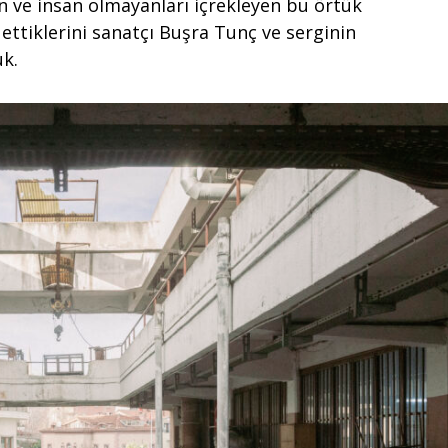
an ve insan olmayanları içrekleyen bu örtük
e ettiklerini sanatçı Buşra Tunç ve serginin
uk.