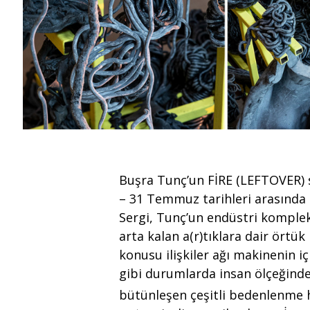
Buşra Tunç’un FİRE (LEFTOVER) 
– 31 Temmuz tarihleri arasında 
Sergi, Tunç’un endüstri komple
arta kalan a(r)tıklara dair örtük
konusu ilişkiler ağı makinenin iç
gibi durumlarda insan ölçeğind
bütünleşen çeşitli bedenlenme h