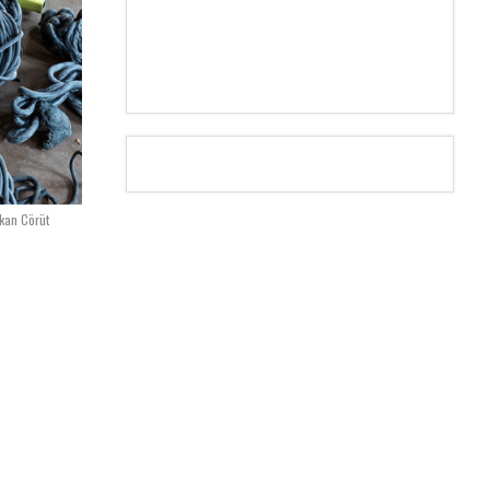
rkan Cörüt