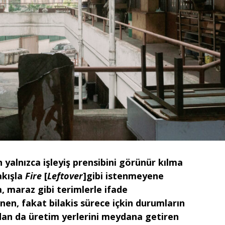
 yalnızca işleyiş prensibini görünür kılma
akışla
Fire
[
Leftover
]gibi istenmeyene
, maraz gibi terimlerle ifade
en, fakat bilakis sürece içkin durumların
ndan da üretim yerlerini meydana getiren