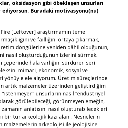
klar, oksidasyon gibi öbekleşen unsurları
r ediyorsun. Buradaki motivasyonu(nu)
 Fire [Leftover] araştırmamın temel
aşıklığını ve failliğini ortaya çıkarmak,
i üretim döngülerine yeniden dâhil olduğunun,
ni nasıl oluşturduğunun izlerini sürmek.
 çeperinde hala varlığını sürdüren seri
leksini mimari, ekonomik, sosyal ve
eri yönüyle ele alıyorum. Üretim süreçlerinde
n artık malzemeler üzerinden geliştirdiğim
 “istenmeyen” unsurların nasıl “endüstriyel
” olarak görülebileceği, görünmeyen emeğin,
amanın anlatısını nasıl oluşturabilecekleri
ı bir tür arkeolojik kazı alanı. Nesnelerin
 malzemelerin arkeolojisi ile jeolojisine