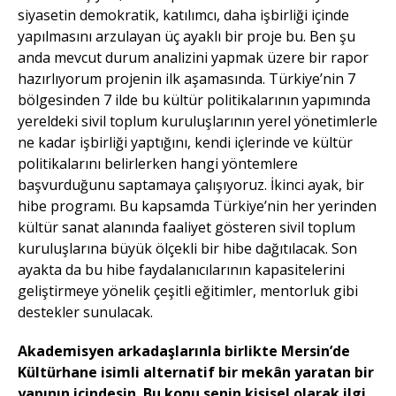
siyasetin demokratik, katılımcı, daha işbirliği içinde
yapılmasını arzulayan üç ayaklı bir proje bu. Ben şu
anda mevcut durum analizini yapmak üzere bir rapor
hazırlıyorum projenin ilk aşamasında. Türkiye’nin 7
bölgesinden 7 ilde bu kültür politikalarının yapımında
yereldeki sivil toplum kuruluşlarının yerel yönetimlerle
ne kadar işbirliği yaptığını, kendi içlerinde ve kültür
politikalarını belirlerken hangi yöntemlere
başvurduğunu saptamaya çalışıyoruz. İkinci ayak, bir
hibe programı. Bu kapsamda Türkiye’nin her yerinden
kültür sanat alanında faaliyet gösteren sivil toplum
kuruluşlarına büyük ölçekli bir hibe dağıtılacak. Son
ayakta da bu hibe faydalanıcılarının kapasitelerini
geliştirmeye yönelik çeşitli eğitimler, mentorluk gibi
destekler sunulacak.
Akademisyen arkadaşlarınla birlikte Mersin’de
Kültürhane isimli alternatif bir mekân yaratan bir
yapının içindesin. Bu konu senin kişisel olarak ilgi