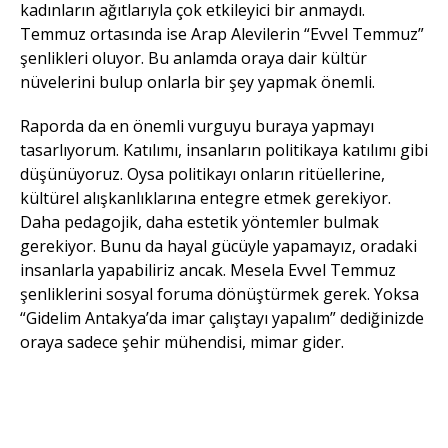
kadınların ağıtlarıyla çok etkileyici bir anmaydı.
Temmuz ortasında ise Arap Alevilerin “Evvel Temmuz”
şenlikleri oluyor. Bu anlamda oraya dair kültür
nüvelerini bulup onlarla bir şey yapmak önemli.
Raporda da en önemli vurguyu buraya yapmayı
tasarlıyorum. Katılımı, insanların politikaya katılımı gibi
düşünüyoruz. Oysa politikayı onların ritüellerine,
kültürel alışkanlıklarına entegre etmek gerekiyor.
Daha pedagojik, daha estetik yöntemler bulmak
gerekiyor. Bunu da hayal gücüyle yapamayız, oradaki
insanlarla yapabiliriz ancak. Mesela Evvel Temmuz
şenliklerini sosyal foruma dönüştürmek gerek. Yoksa
“Gidelim Antakya’da imar çalıştayı yapalım” dediğinizde
oraya sadece şehir mühendisi, mimar gider.
Fotoğraf: Ezgi
Fotoğraf: Ezgi
Bakçay
Bakçay
Fotoğraf: Ezgi