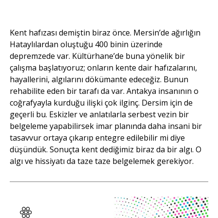
Bakçay
Kent hafızası demiştin biraz önce. Mersin’de ağırlığın
Hataylılardan oluştuğu 400 binin üzerinde
depremzede var. Kültürhane’de buna yönelik bir
çalışma başlatıyoruz; onların kente dair hafızalarını,
hayallerini, algılarını dökümante edeceğiz. Bunun
rehabilite eden bir tarafı da var. Antakya insanının o
coğrafyayla kurduğu ilişki çok ilginç. Dersim için de
geçerli bu. Eskizler ve anlatılarla serbest vezin bir
belgeleme yapabilirsek imar planında daha insani bir
tasavvur ortaya çıkarıp entegre edilebilir mi diye
düşündük. Sonuçta kent dediğimiz biraz da bir algı. O
algı ve hissiyatı da taze taze belgelemek gerekiyor.