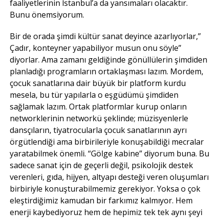
faaliyetlerinin İstanbul’a da yansımaları olacaktır.
Bunu önemsiyorum.
Bir de orada şimdi kültür sanat deyince azarlıyorlar,”
Çadır, konteyner yapabiliyor musun onu söyle”
diyorlar. Ama zamanı geldiğinde gönüllülerin şimdiden
planladığı programların ortaklaşması lazım. Mordem,
çocuk sanatlarına dair büyük bir platform kurdu
mesela, bu tür yapılarla o eşgüdümü şimdiden
sağlamak lazım. Ortak platformlar kurup onların
networklerinin networkü şeklinde; müzisyenlerle
dansçıların, tiyatrocularla çocuk sanatlarının ayrı
örgütlendiği ama birbirileriyle konuşabildiği mecralar
yaratabilmek önemli. “Gölge kabine” diyorum buna. Bu
sadece sanat için de geçerli değil, psikolojik destek
verenleri, gıda, hijyen, altyapı desteği veren oluşumları
birbiriyle konuşturabilmemiz gerekiyor. Yoksa o çok
eleştirdiğimiz kamudan bir farkımız kalmıyor. Hem
enerji kaybediyoruz hem de hepimiz tek tek aynı şeyi