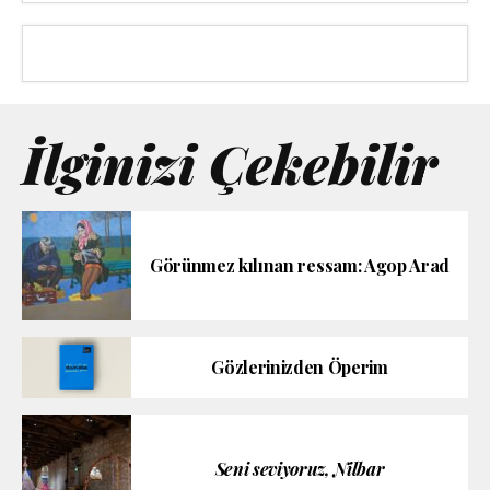
İlginizi Çekebilir
Görünmez kılınan ressam: Agop Arad
Gözlerinizden Öperim
Seni seviyoruz, Nilbar