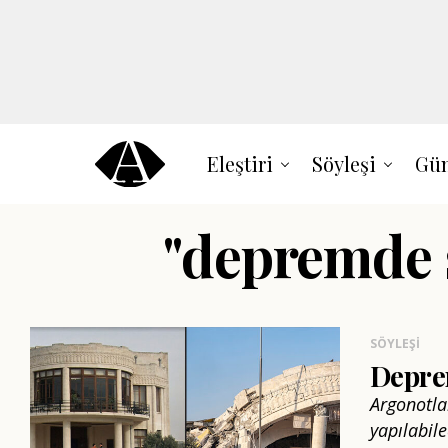
Eleştiri
Söyleşi
Gün
"depremde s
SÖYLEŞI
Depre
Argonotla
yapılabil