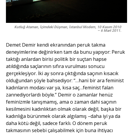
Kutluğ Ataman, İçimdeki Düşman, İstanbul Modern,
10 Kasım 2010
– 6 Mart 2011
.
Demet Demir kendi ekranından peruk takma
deneyimlerine değinirken tam da bunu yapıyor: Peruk
taktığı anlardan birisi politik bir suçtan hapse
atıldığında saçlarının sıfıra vurulması sonucu
gerçekleşiyor. İki ay sonra çıktığında saçının kısacık
olduğundan şöyle bahsediyor: “…hani bir ara feminist
kadınların modası var ya, kısa saç…feminist falan
zannediyorlardı böyle.” Demir o zamanlar henüz
feminizmle tanışmamış, ama o zaman dahi saçının
kesilmesini kadınlıktan olmak olarak değil, başka bir
kadınlığa bürünmek olarak algılamış –daha iyi ya da
daha kötü değil, sadece farklı. O dönem peruk
takmasının sebebi çalışabilmek için buna ihtiyacı