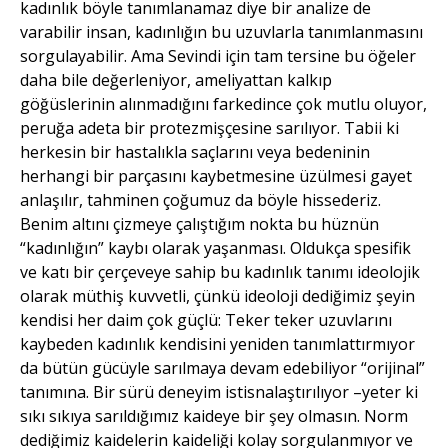
kadınlık böyle tanımlanamaz diye bir analize de
varabilir insan, kadınlığın bu uzuvlarla tanımlanmasını
sorgulayabilir. Ama Sevindi için tam tersine bu öğeler
daha bile değerleniyor, ameliyattan kalkıp
göğüslerinin alınmadığını farkedince çok mutlu oluyor,
peruğa adeta bir protezmişçesine sarılıyor. Tabii ki
herkesin bir hastalıkla saçlarını veya bedeninin
herhangi bir parçasını kaybetmesine üzülmesi gayet
anlaşılır, tahminen çoğumuz da böyle hissederiz.
Benim altını çizmeye çalıştığım nokta bu hüznün
“kadınlığın” kaybı olarak yaşanması. Oldukça spesifik
ve katı bir çerçeveye sahip bu kadınlık tanımı ideolojik
olarak müthiş kuvvetli, çünkü ideoloji dediğimiz şeyin
kendisi her daim çok güçlü: Teker teker uzuvlarını
kaybeden kadınlık kendisini yeniden tanımlattırmıyor
da bütün gücüyle sarılmaya devam edebiliyor “orijinal”
tanımına. Bir sürü deneyim istisnalaştırılıyor –yeter ki
sıkı sıkıya sarıldığımız kaideye bir şey olmasın. Norm
dediğimiz kaidelerin kaideliği kolay sorgulanmıyor ve