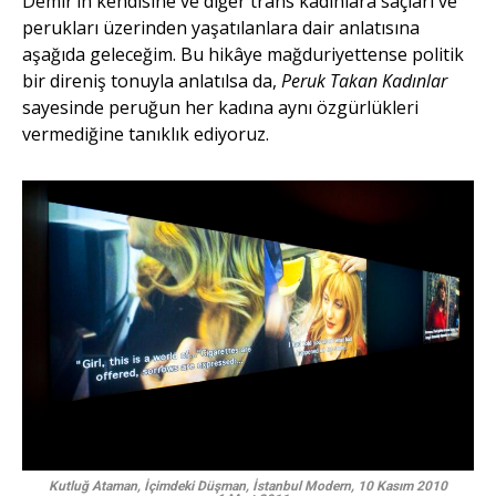
Demir’in kendisine ve diğer trans kadınlara saçları ve
perukları üzerinden yaşatılanlara dair anlatısına
aşağıda geleceğim. Bu hikâye mağduriyettense politik
bir direniş tonuyla anlatılsa da,
Peruk Takan Kadınlar
sayesinde peruğun her kadına aynı özgürlükleri
vermediğine tanıklık ediyoruz.
Kutluğ Ataman, İçimdeki Düşman, İstanbul Modern,
10 Kasım 2010