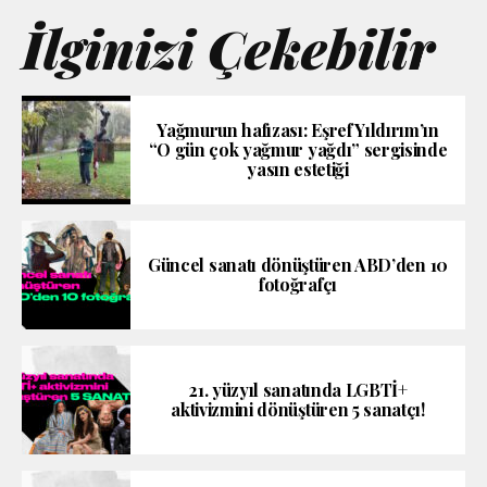
İlginizi Çekebilir
Yağmurun hafızası: Eşref Yıldırım’ın
“O gün çok yağmur yağdı” sergisinde
yasın estetiği
Güncel sanatı dönüştüren ABD’den 10
fotoğrafçı
21. yüzyıl sanatında LGBTİ+
aktivizmini dönüştüren 5 sanatçı!