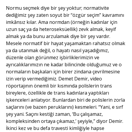
Normu seçmek diye bir şey yoktur; normativite
dediğimiz şey zaten soyut bir “özgür seçim” kavramını
imkânsız kılar. Ama normdan (örneğin kadınlar için
uzun saç ya da heteroseksüellik) zevk almak, keyif
almak ya da bunu arzulamak diye bir şey vardır.
Mesele normatif bir hayat yaşamaktan rahatsız olmak
ya da utanmak değil, o hayatı nasıl yaşadığımız,
düzenle olan görünmez işbirliklerimizin ve
ayrıcalıklarımızın ne kadar bilincinde olduğumuz ve o
normaların başkaları için birer zindana çevrilmesine
izin verip vermediğimiz. Demet Demir, video
röportajının önemli bir kısmında polislerin trans
bireylere, özellikle de trans kadınlara yaptıkları
işkenceleri anlatıyor. Bunlardan biri de polislerin zorla
saçlarını (ve bazen peruklarını) kesmeleri. “Yani, e sırf
şey yani. Saçını kestiği zaman, ‘Bu çalışamaz,
kompleksinden ortaya çıkamaz,’ şeyiyle,” diyor Demir.
İkinci kez ve bu defa travesti kimliğiyle hapse