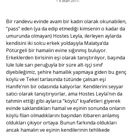
– 6 Mart 2011
.
Bir randevu evinde avam bir kadın olarak okunabilen,
“pass” eden (ya da edip etmediği kimsenin o kadar da
umurunda olmayan) Hostes Leyla, ilerleyen aylarda
kendisini iki solcu erkek yoldaşıyla Malatya’da
Pötürgeli bir hamalın evine sığınmış buluyor.
Erkeklerden birisinin eşi olarak tanıştırılıyor, başında
lüle lüle sarı peruğuyla bir süre alt-işçi sınıf
diyebileğimiz, şehire hamallık yapmaya giden bu genç
köylü ve Tekel tarlasında tütünde çalısan eşi
Hanife’nin bir odasında kalıyorlar. Kendilerini seyyar
satıcı olarak tanıştırıyorlar, ama Hostes Leyla’nın da
tahmin ettiği gibi aylarca “köylü” kıyafetleri giyerek
evinde saklandıkları hamal ve eşinin sonunda onların
köylü filan olmadıklarını başından itibaren anlamış
oldukları çıkıyor ortaya. Bunun farkında oldukları
ancak hamalın ve eşinin kendilerinin tehlikede