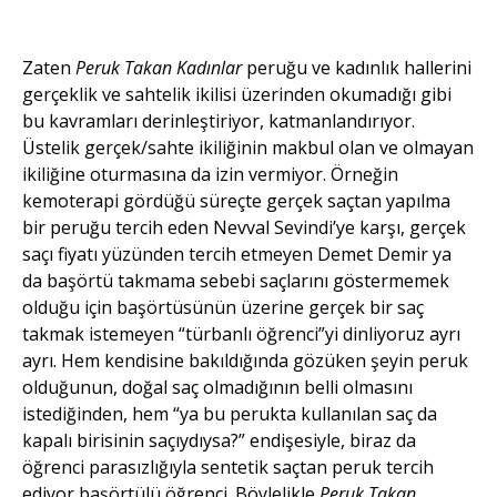
Zaten
Peruk Takan Kadınlar
peruğu ve kadınlık hallerini
gerçeklik ve sahtelik ikilisi üzerinden okumadığı gibi
bu kavramları derinleştiriyor, katmanlandırıyor.
Üstelik gerçek/sahte ikiliğinin makbul olan ve olmayan
ikiliğine oturmasına da izin vermiyor. Örneğin
kemoterapi gördüğü süreçte gerçek saçtan yapılma
bir peruğu tercih eden Nevval Sevindi’ye karşı, gerçek
saçı fiyatı yüzünden tercih etmeyen Demet Demir ya
da başörtü takmama sebebi saçlarını göstermemek
olduğu için başörtüsünün üzerine gerçek bir saç
takmak istemeyen “türbanlı öğrenci”yi dinliyoruz ayrı
ayrı. Hem kendisine bakıldığında gözüken şeyin peruk
olduğunun, doğal saç olmadığının belli olmasını
istediğinden, hem “ya bu perukta kullanılan saç da
kapalı birisinin saçıydıysa?” endişesiyle, biraz da
öğrenci parasızlığıyla sentetik saçtan peruk tercih
ediyor başörtülü öğrenci. Böylelikle
Peruk Takan