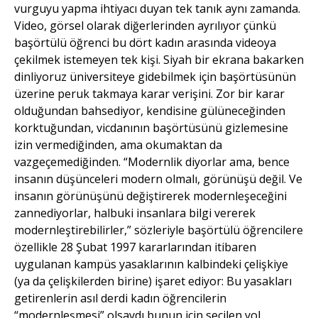
vurguyu yapma ihtiyacı duyan tek tanık aynı zamanda.
Video, görsel olarak diğerlerinden ayrılıyor çünkü
başörtülü öğrenci bu dört kadın arasında videoya
çekilmek istemeyen tek kişi. Siyah bir ekrana bakarken
dinliyoruz üniversiteye gidebilmek için başörtüsünün
üzerine peruk takmaya karar verişini. Zor bir karar
olduğundan bahsediyor, kendisine gülüneceğinden
korktuğundan, vicdanının başörtüsünü gizlemesine
izin vermediğinden, ama okumaktan da
vazgeçemediğinden. “Modernlik diyorlar ama, bence
insanın düşünceleri modern olmalı, görünüşü değil. Ve
insanın görünüşünü değiştirerek modernleşeceğini
zannediyorlar, halbuki insanlara bilgi vererek
modernleştirebilirler,” sözleriyle başörtülü öğrencilere
özellikle 28 Şubat 1997 kararlarından itibaren
uygulanan kampüs yasaklarının kalbindeki çelişkiye
(ya da çelişkilerden birine) işaret ediyor: Bu yasakları
getirenlerin asıl derdi kadın öğrencilerin
“modernleşmesi” olsaydı bunun için seçilen yol