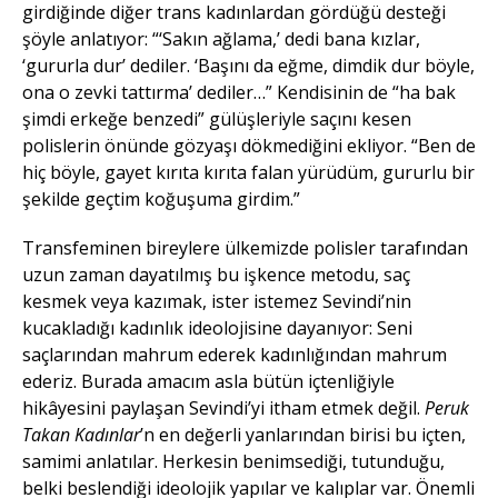
girdiğinde diğer trans kadınlardan gördüğü desteği
şöyle anlatıyor: “‘Sakın ağlama,’ dedi bana kızlar,
‘gururla dur’ dediler. ‘Başını da eğme, dimdik dur böyle,
ona o zevki tattırma’ dediler…” Kendisinin de “ha bak
şimdi erkeğe benzedi” gülüşleriyle saçını kesen
polislerin önünde gözyaşı dökmediğini ekliyor. “Ben de
hiç böyle, gayet kırıta kırıta falan yürüdüm, gururlu bir
şekilde geçtim koğuşuma girdim.”
Transfeminen bireylere ülkemizde polisler tarafından
uzun zaman dayatılmış bu işkence metodu, saç
kesmek veya kazımak, ister istemez Sevindi’nin
kucakladığı kadınlık ideolojisine dayanıyor: Seni
saçlarından mahrum ederek kadınlığından mahrum
ederiz. Burada amacım asla bütün içtenliğiyle
hikâyesini paylaşan Sevindi’yi itham etmek değil.
Peruk
Takan Kadınlar
’n en değerli yanlarından birisi bu içten,
samimi anlatılar. Herkesin benimsediği, tutunduğu,
belki beslendiği ideolojik yapılar ve kalıplar var. Önemli