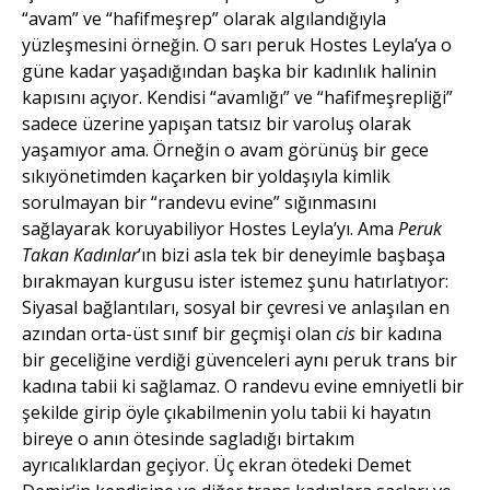
“avam” ve “hafifmeşrep” olarak algılandığıyla
yüzleşmesini örneğin. O sarı peruk Hostes Leyla’ya o
güne kadar yaşadığından başka bir kadınlık halinin
kapısını açıyor. Kendisi “avamlığı” ve “hafifmeşrepliği”
sadece üzerine yapışan tatsız bir varoluş olarak
yaşamıyor ama. Örneğin o avam görünüş bir gece
sıkıyönetimden kaçarken bir yoldaşıyla kimlik
sorulmayan bir “randevu evine” sığınmasını
sağlayarak koruyabiliyor Hostes Leyla’yı. Ama
Peruk
Takan Kadınlar
’ın bizi asla tek bir deneyimle başbaşa
bırakmayan kurgusu ister istemez şunu hatırlatıyor:
Siyasal bağlantıları, sosyal bir çevresi ve anlaşılan en
azından orta-üst sınıf bir geçmişi olan
cis
bir kadına
bir geceliğine verdiği güvenceleri aynı peruk trans bir
kadına tabii ki sağlamaz. O randevu evine emniyetli bir
şekilde girip öyle çıkabilmenin yolu tabii ki hayatın
bireye o anın ötesinde sagladığı birtakım
ayrıcalıklardan geçiyor. Üç ekran ötedeki Demet