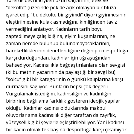
70’lerde devrimciyken uzun saçlarının, etek ve
“dekolte” (üzerinde pek de açık olmayan bir bluza
işaret edip “bu dekolte bir giyimdi” diyor) giyinmesinin
eleştirilmesine kulak asmadığını, kimliğinden taviz
vermediğini anlatıyor. Kadınların tarih boyu
zaptedilmeye çalışıldığına, giyim kuşamlarının, ne
zaman nerede bulunup bulunamayacaklarının,
hareketliliklerinin denetlendiğine değinip o despotluğa
karşı durduğundan, kadınlar için uğraştığından
bahsediyor. Kadınsılıkla bağdaştırılanlara olan sevgisi
(ki bu metnin yazarının da paylaştığı bir sevgi bu)
“solcu” gibi bir kategorinin o günkü kalıplarına karşı
durmasını sağlıyor. Bunların hepsi çok değerli.
Vurgulamak istediğim, kadınsılığın ve kadınlığın
birbirine bağlı ama farklılık gösteren ideojik yapılar
olduğu: Kadınlar kadınsı olduklarında makbul
oluyorlar ama kadınsılık diğer taraftan da zayıflık,
yüzeysellik gibi şeylerle eşleştirilebiliyor. Yani kadınsı
bir kadın olmak tek başına despotluğa karşı çıkamıyor