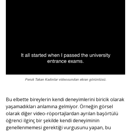
Peruk Takan Kadınlar videosundan ekran görüntüsü.
Bu elbette bireylerin kendi deneyimlerini biricik olarak
yaşamadıkları anlamına gelmiyor. Örneğin görsel
olarak diğer video-röportajlardan ayrılan başörtülü
öğrenci ilginç bir şekilde kendi deneyiminin
genellenmemesi gerektiği vurgusunu yapan, bu