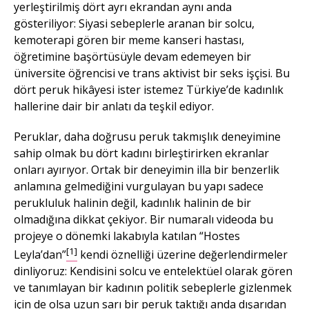
yerleştirilmiş dört ayrı ekrandan aynı anda
gösteriliyor: Siyasi sebeplerle aranan bir solcu,
kemoterapi gören bir meme kanseri hastası,
öğretimine başörtüsüyle devam edemeyen bir
üniversite öğrencisi ve trans aktivist bir seks işçisi. Bu
dört peruk hikâyesi ister istemez Türkiye’de kadınlık
hallerine dair bir anlatı da teşkil ediyor.
Peruklar, daha doğrusu peruk takmışlık deneyimine
sahip olmak bu dört kadını birleştirirken ekranlar
onları ayırıyor. Ortak bir deneyimin illa bir benzerlik
anlamına gelmediğini vurgulayan bu yapı sadece
perukluluk halinin değil, kadınlık halinin de bir
olmadığına dikkat çekiyor. Bir numaralı videoda bu
projeye o dönemki lakabıyla katılan “Hostes
[1]
Leyla’dan”
kendi öznelliği üzerine değerlendirmeler
dinliyoruz: Kendisini solcu ve entelektüel olarak gören
ve tanımlayan bir kadının politik sebeplerle gizlenmek
için de olsa uzun sarı bir peruk taktığı anda dışarıdan