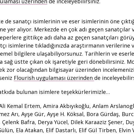
gulaması üzerinden
de inceleyebilirsiniz.
te de sanatçı isimlerinin ve eser isimlerinin öne çıktığ
me yer alıyor. Merkezde en çok adı geçen sanatçılar v
çeperlere gittikçe adı daha az geçen sanatçıları görü
tçı isimlerine tıkladığınızda araştırmanın verilerine 
emel bilgilere ulaşabiliyorsunuz. Tarihlerin ve eserl
da sağ üstte çıkan ok işaretiyle geri dönebilirsiniz. M
k zor olacağından bilgisayar üzerinden incelemenizi
rseniz
Flourish uygulaması üzerinden
de inceleyebilir
atkıda bulunan isimlere teşekkürlerimizle…
 Ali Kemal Ertem, Amira Akbıyıkoğlu, Anlam Arslanog
ez Arı, Ayşe Gür, Ayşe H. Köksal, Bora Gürdaş, Burc
 Çelenk Bafra, Derya Yücel, Dilek Karaaziz Şener, D
ülün, Ela Atakan, Elif Dastarlı, Elif Gül Tirben, Elvin