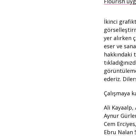
Flourish uy
İkinci grafik
görselleştir
yer alırken 
eser ve sana
hakkındaki t
tıkladığınız
görüntüleme
ederiz. Dile
Çalışmaya k
Ali Kayaalp,
Aynur Gürlem
Cem Erciyes,
Ebru Nalan S