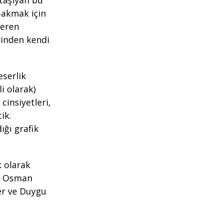
 taşıyan bu
bakmak için
veren
rinden kendi
eserlik
i olarak)
 cinsiyetleri,
ik.
ığı grafik
k olarak
ya Osman
er ve Duygu