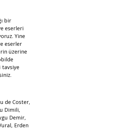
ı bir
e eserleri
yoruz. Yine
ve eserler
erin üzerine
obilde
 tavsiye
siniz.
lu de Coster,
u Dimili,
uygu Demir,
 Vural, Erden