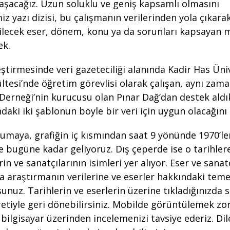
laşacağız. Uzun soluklu ve geniş kapsamlı olmasını
iz yazı dizisi, bu çalışmanın verilerinden yola çıkara
lecek eser, dönem, konu ya da sorunları kapsayan m
ek.
eştirmesinde veri gazeteciliği alanında Kadir Has Üni
ültesi’nde öğretim görevlisi olarak çalışan, aynı zam
 Derneği’nin kurucusu olan Pınar Dağ’dan destek aldık
aki iki şablonun böyle bir veri için uygun olacağın
okumaya, grafiğin iç kısmından saat 9 yönünde 1970’l
e bugüne kadar geliyoruz. Dış çeperde ise o tarihlere
in ve sanatçılarının isimleri yer alıyor. Eser ve sanat
da araştırmanın verilerine ve eserler hakkındaki temel
sunuz. Tarihlerin ve eserlerin üzerine tıkladığınızda 
retiyle geri dönebilirsiniz. Mobilde görüntülemek zo
bilgisayar üzerinden incelemenizi tavsiye ederiz. Dil