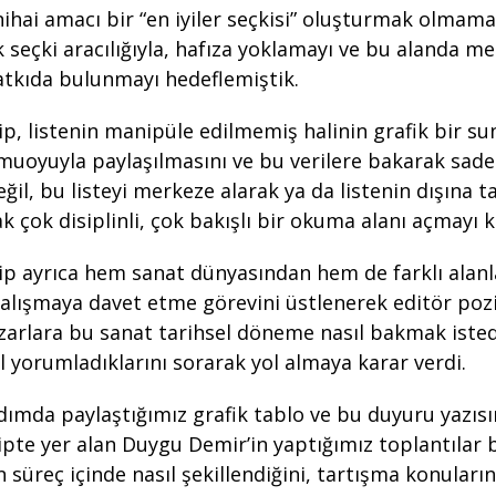
ihai amacı bir “en iyiler seçkisi” oluşturmak olmam
k seçki aracılığıyla, hafıza yoklamayı ve bu alanda me
atkıda bulunmayı hedeflemiştik.
p, listenin manipüle edilmemiş halinin grafik bir s
muoyuyla paylaşılmasını ve bu verilere bakarak sade
ğil, bu listeyi merkeze alarak ya da listenin dışına t
 çok disiplinli, çok bakışlı bir okuma alanı açmayı ka
ip ayrıca hem sanat dünyasından hem de farklı alan
 çalışmaya davet etme görevini üstlenerek editör po
azarlara bu sanat tarihsel döneme nasıl bakmak isted
l yorumladıklarını sorarak yol almaya karar verdi.
 adımda paylaştığımız grafik tablo ve bu duyuru yazıs
ipte yer alan Duygu Demir’in yaptığımız toplantılar
 süreç içinde nasıl şekillendiğini, tartışma konuların