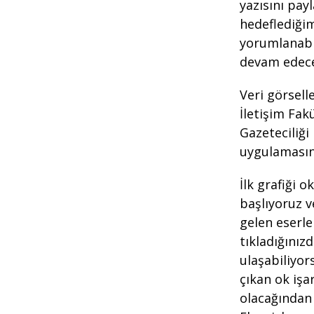
yazısını pay
hedeflediğim
yorumlanabi
devam edec
Veri görsell
İletişim Fak
Gazeteciliği
uygulamasınd
İlk grafiği 
başlıyoruz v
gelen eserler
tıkladığınız
ulaşabiliyor
çıkan ok işa
olacağından 