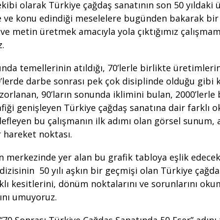
kibi olarak Türkiye çağdaş sanatının son 50 yıldaki 
 ve konu edindiği meselelere bugünden bakarak bir
 ve metin üretmek amacıyla yola çıktığımız çalışmam
z.
unda temellerinin atıldığı, 70’lerle birlikte üretimler
0’lerde darbe sonrası pek çok disiplinde olduğu gibi 
orlanan, 90’ların sonunda iklimini bulan, 2000’lerle b
afiği genişleyen Türkiye çağdaş sanatına dair farklı 
fleyen bu çalışmanın ilk adımı olan görsel sunum, 
 hareket noktası.
n merkezinde yer alan bu grafik tabloya eşlik edece
 dizisinin 50 yılı aşkın bir geçmişi olan Türkiye çağd
rklı kesitlerini, dönüm noktalarını ve sorunlarını oku
sını umuyoruz.