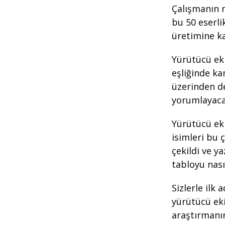
Çalışmanın n
bu 50 eserli
üretimine k
Yürütücü eki
eşliğinde ka
üzerinden de
yorumlayacak
Yürütücü ek
isimleri bu
çekildi ve y
tabloyu nası
Sizlerle ilk
yürütücü ek
araştırmanın