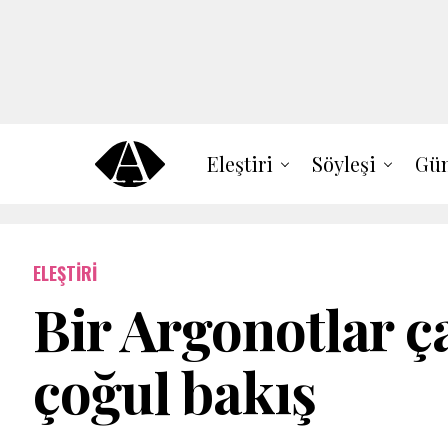
Eleştiri
Söyleşi
Gün
ELEŞTIRI
Bir Argonotlar ç
çoğul bakış