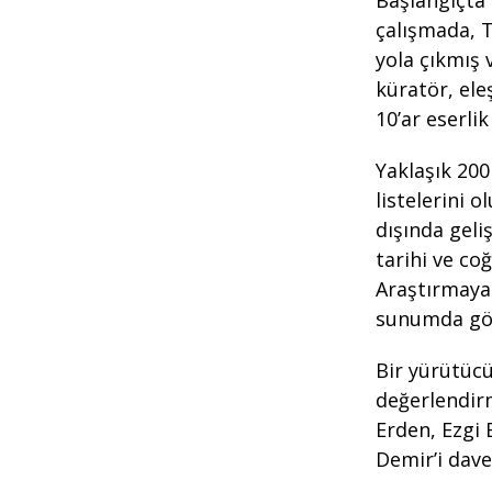
Başlangıçta 
çalışmada, T
yola çıkmış 
küratör, el
10’ar eserlik
Yaklaşık 200
listelerini o
dışında geliş
tarihi ve co
Araştırmaya 
sunumda göre
Bir yürütücü
değerlendir
Erden, Ezgi
Demir’i dave