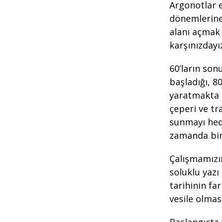
Argonotlar e
dönemlerine
alanı açmak
karşınızdayı
60’ların son
başladığı, 8
yaratmakta z
çeperi ve tr
sunmayı hede
zamanda bir
Çalışmamızı
soluklu yazı
tarihinin fa
vesile olma