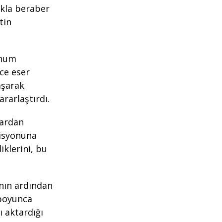
akla beraber
tin
unum
ce eser
aşarak
rarlaştırdı.
lardan
zisyonuna
iklerini, bu
ının ardından
 boyunca
ı aktardığı