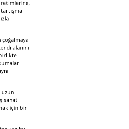
üretimlerine,
 tartışma
ızla
in çoğalmaya
kendi alanını
irlikte
okumalar
aynı
k uzun
aş sanat
mak için bir