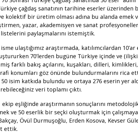
“70 Sonrası Türkiye Çağdaş Sanatında 50 Eser” adını
ürkiye çağdaş sanatının tarihine eserler üzerinden 
ve kolektif bir üretim olması adına bu alanda emek 
eştirmen, yazar, akademisyen ve sanat profesyonelle
 listelerini paylaşmalarını istemiştik.
 isme ulaştığımız araştırmada, katılımcılardan 10’ar 
luştururken 70’lerden bugüne Türkiye içinde ve (ilişkil
miş farklı bakış açılarını, kuşakları, dilleri, kimlikleri,
ğrafi konumları göz önünde bulundurmalarını rica ett
50 isim katkıda bulundu ve ortaya 276 eserin yer ald
bileceğiniz veri toplamı çıktı.
 ekip eşliğinde araştırmanın sonuçlarını metodoloji
mek ve 50 eserlik bir seçki oluşturmak için çalışma
 Bakçay, Övül Durmuşoğlu, Erden Kosova, Kevser Gül
t ettik.