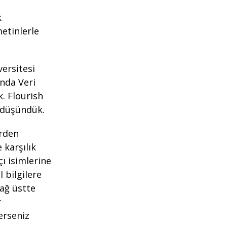
k
etinlerle
versitesi
anda Veri
. Flourish
ı düşündük.
erden
 karşılık
çı isimlerine
 bilgilere
sağ üstte
r
erseniz