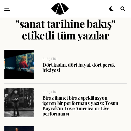
"sanat tarihine bakış"
etiketli tüm yazılar
ELEŞTIRI
Dört kadın, dört hayat, dört peruk
hikâyesi
ELEŞTIRI
Biraz ihanet biraz spekülasyon
içeren bir performans yazısı: Tosun
Bayrak’ın Love America or Live
performansı