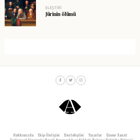
ELEŞTIRI
Jürinin ölümü
Hakkımızda
Ekip-İletişim
Destekçiler
Yazarlar
Queer Sanat
Toplumsal Cinsiyete Dayalı Ayrımcılık ve Şiddeti Önleme Politika Belgesi