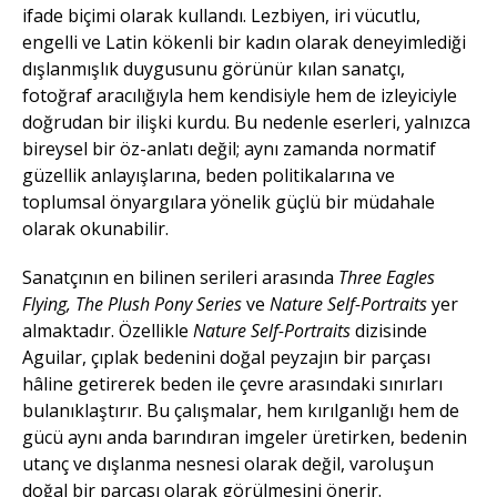
ifade biçimi olarak kullandı. Lezbiyen, iri vücutlu,
engelli ve Latin kökenli bir kadın olarak deneyimlediği
dışlanmışlık duygusunu görünür kılan sanatçı,
fotoğraf aracılığıyla hem kendisiyle hem de izleyiciyle
doğrudan bir ilişki kurdu. Bu nedenle eserleri, yalnızca
bireysel bir öz-anlatı değil; aynı zamanda normatif
güzellik anlayışlarına, beden politikalarına ve
toplumsal önyargılara yönelik güçlü bir müdahale
olarak okunabilir.
Sanatçının en bilinen serileri arasında
Three Eagles
Flying, The Plush Pony Series
ve
Nature Self-Portraits
yer
almaktadır. Özellikle
Nature Self-Portraits
dizisinde
Aguilar, çıplak bedenini doğal peyzajın bir parçası
hâline getirerek beden ile çevre arasındaki sınırları
bulanıklaştırır. Bu çalışmalar, hem kırılganlığı hem de
gücü aynı anda barındıran imgeler üretirken, bedenin
utanç ve dışlanma nesnesi olarak değil, varoluşun
doğal bir parçası olarak görülmesini önerir.