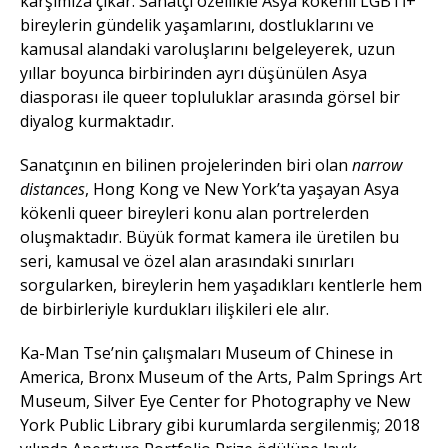
karşımıza çıkar. Sanatçı özellikle Asya kökenli LGBTİ+
bireylerin gündelik yaşamlarını, dostluklarını ve
kamusal alandaki varoluşlarını belgeleyerek, uzun
yıllar boyunca birbirinden ayrı düşünülen Asya
diasporası ile queer topluluklar arasında görsel bir
diyalog kurmaktadır.
Sanatçının en bilinen projelerinden biri olan
narrow
distances
, Hong Kong ve New York’ta yaşayan Asya
kökenli queer bireyleri konu alan portrelerden
oluşmaktadır. Büyük format kamera ile üretilen bu
seri, kamusal ve özel alan arasındaki sınırları
sorgularken, bireylerin hem yaşadıkları kentlerle hem
de birbirleriyle kurdukları ilişkileri ele alır.
Ka-Man Tse’nin çalışmaları Museum of Chinese in
America, Bronx Museum of the Arts, Palm Springs Art
Museum, Silver Eye Center for Photography ve New
York Public Library gibi kurumlarda sergilenmiş; 2018