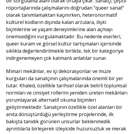
bir sorgulama alanı olarak ortaya çıkar. Sanatçı, çeşitli
röportajlarında çalışmalarını doğrudan “queer sanat”
olarak tanımlamaktan kaçınırken, heteronormatif
kültürel kodların dışında kalan arzulara, ilişki
biçimlerine ve yaşam deneyimlerine alan açmayı
önemsediğini vurgulamaktadır. Bu nedenle eserleri,
queer kuram ve görsel kültür tartışmaları içerisinde
sıklıkla değerlendirilmekle birlikte, tek bir kategoriye
indirgenemeyen çok katmanlı anlatılar sunar.
Mimari mekânlar, ev içi dekorasyonlar ve müze
kurguları da sanatçının çalışmalarında önemli bir yer
tutar. Khaled, özellikle tarihsel olarak belirli toplumsal
normları ve cinsiyet rollerini yeniden üreten mekânları
yorumlayarak alternatif okuma biçimleri
geliştirmektedir. Sanatçının özellikle özel alanları bir
anıta dönüştürdüğü yerleştirme projelerinde, ilk
bakışta tanıdık görünen unsurlar beklenmedik
ayrıntılarla birleşerek izleyicide huzursuzluk ve merak