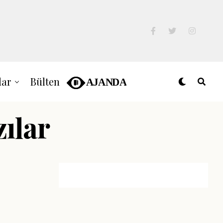
lar
Bülten
zılar