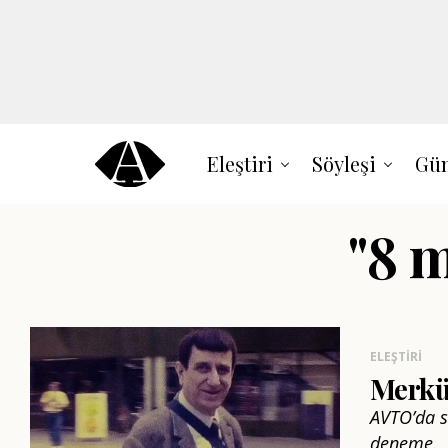
Eleştiri
Söyleşi
Gün
"8 m
ELEŞTIRI
Merkü
AVTO’da s
deneme.