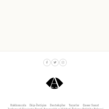
Hakkımızda
Ekip-İletişim
Destekçiler
Yazarlar
Queer Sanat
Toplumsal Cinsiyete Dayalı Ayrımcılık ve Şiddeti Önleme Politika Belgesi