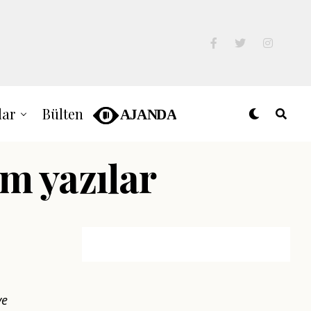
lar
Bülten
üm yazılar
ve