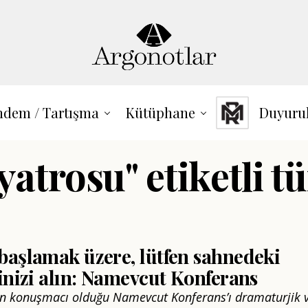
dem / Tartışma
Kütüphane
Duyuru
yatrosu" etiketli t
başlamak üzere, lütfen sahnedeki
inizi alın: Namevcut Konferans
rin konuşmacı olduğu Namevcut Konferans’ı dramaturjik 