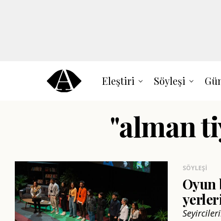
Eleştiri
Söyleşi
Gün
"alman ti
SÖYLEŞI
Oyun 
yerler
Seyircile