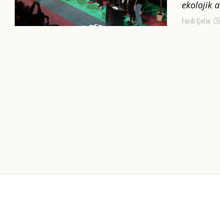
ekolojik 
Ferdi Çetin