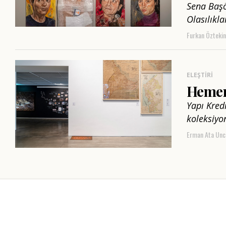
Sena Başö
Olasılıkla
Furkan Öztekin
ELEŞTIRI
Hemen
Yapı Kredi
koleksiyo
Erman Ata Unc