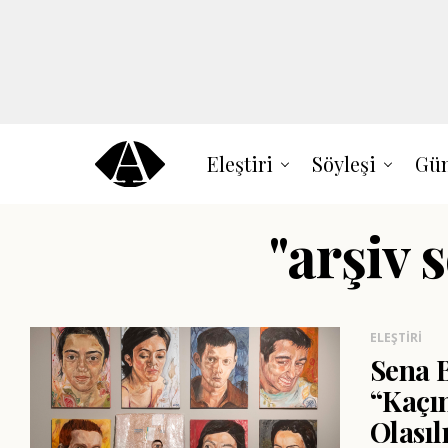
Eleştiri
Söyleşi
Gün
"arşiv 
ELEŞTIRI
Sena B
“Kaçın
Olasıl