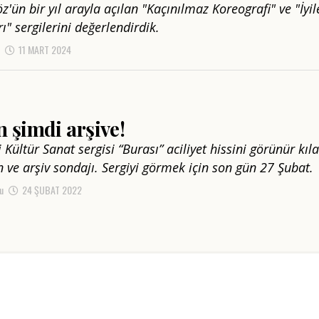
z'ün bir yıl arayla açılan "Kaçınılmaz Koreografi" ve "İyi
rı" sergilerini değerlendirdik.
11 MART 2024
 şimdi arşive!
 Kültür Sanat sergisi “Burası” aciliyet hissini görünür kıla
n ve arşiv sondajı. Sergiyi görmek için son gün 27 Şubat.
u
24 ŞUBAT 2022