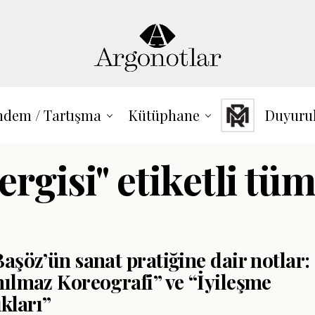
dem / Tartışma
Kütüphane
Duyuru
sergisi" etiketli tüm
aşöz’ün sanat pratiğine dair notlar:
ılmaz Koreografi” ve “İyileşme
ıkları”