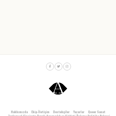
Hakkımızda
Ekip-İletişim
Destekçiler
Yazarlar
Queer Sanat
Toplumsal Cinsiyete Dayalı Ayrımcılık ve Şiddeti Önleme Politika Belgesi