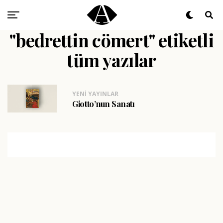
"bedrettin cömert" etiketli
tüm yazılar
YENI YAYINLAR
Giotto’nun Sanatı