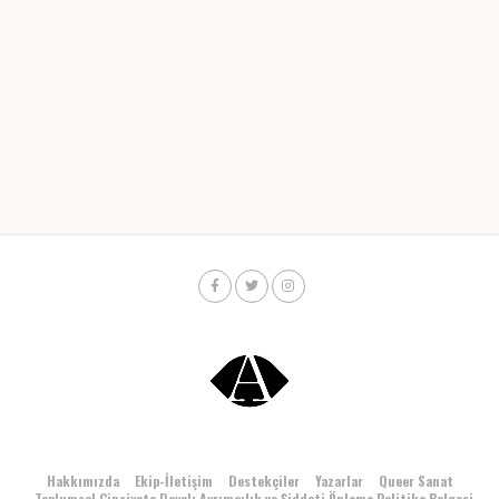
Hakkımızda
Ekip-İletişim
Destekçiler
Yazarlar
Queer Sanat
Toplumsal Cinsiyete Dayalı Ayrımcılık ve Şiddeti Önleme Politika Belgesi