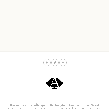
Hakkımızda
Ekip-İletişim
Destekçiler
Yazarlar
Queer Sanat
Toplumsal Cinsiyete Dayalı Ayrımcılık ve Şiddeti Önleme Politika Belgesi