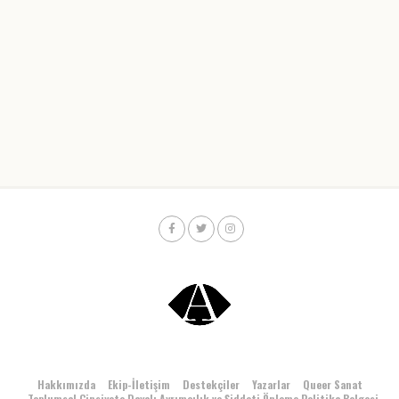
Hakkımızda
Ekip-İletişim
Destekçiler
Yazarlar
Queer Sanat
Toplumsal Cinsiyete Dayalı Ayrımcılık ve Şiddeti Önleme Politika Belgesi