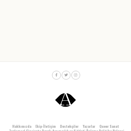
Hakkımızda
Ekip-İletişim
Destekçiler
Yazarlar
Queer Sanat
Toplumsal Cinsiyete Dayalı Ayrımcılık ve Şiddeti Önleme Politika Belgesi