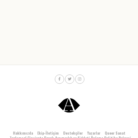
Hakkımızda
Ekip-İletişim
Destekçiler
Yazarlar
Queer Sanat
Toplumsal Cinsiyete Dayalı Ayrımcılık ve Şiddeti Önleme Politika Belgesi