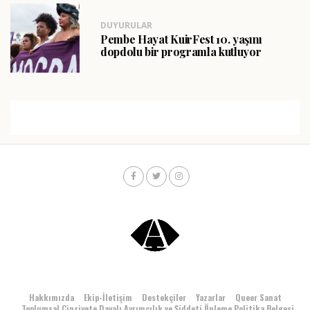
DUYURULAR
Pembe Hayat KuirFest 10. yaşını
dopdolu bir programla kutluyor
Hakkımızda
Ekip-İletişim
Destekçiler
Yazarlar
Queer Sanat
Toplumsal Cinsiyete Dayalı Ayrımcılık ve Şiddeti Önleme Politika Belgesi