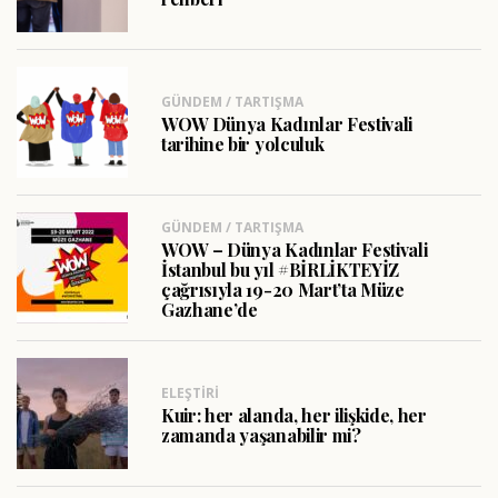
GÜNDEM / TARTIŞMA
WOW Dünya Kadınlar Festivali
tarihine bir yolculuk
GÜNDEM / TARTIŞMA
WOW – Dünya Kadınlar Festivali
İstanbul bu yıl #BİRLİKTEYİZ
çağrısıyla 19-20 Mart’ta Müze
Gazhane’de
ELEŞTIRI
Kuir: her alanda, her ilişkide, her
zamanda yaşanabilir mi?