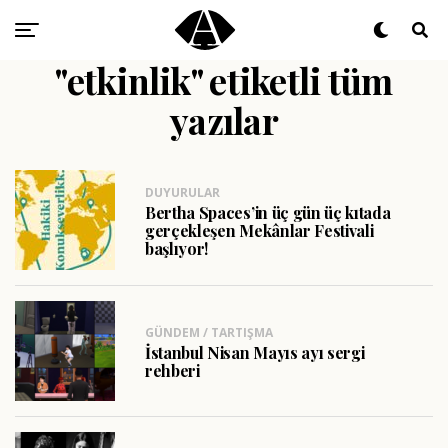
"etkinlik" etiketli tüm
yazılar
DUYURULAR
Bertha Spaces’in üç gün üç kıtada
gerçekleşen Mekânlar Festivali
başlıyor!
GÜNDEM / TARTIŞMA
İstanbul Nisan Mayıs ayı sergi
rehberi