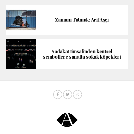
Zamanı Tutmak: Arif Aşçı
Sadakat timsalinden kentsel
sembollere sanatta sokak köpekleri