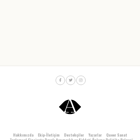
Hakkımızda
Ekip-İletişim
Destekçiler
Yazarlar
Queer Sanat
Toplumsal Cinsiyete Dayalı Ayrımcılık ve Şiddeti Önleme Politika Belgesi