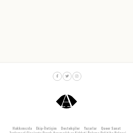
Hakkımızda
Ekip-İletişim
Destekçiler
Yazarlar
Queer Sanat
Toplumsal Cinsiyete Dayalı Ayrımcılık ve Şiddeti Önleme Politika Belgesi