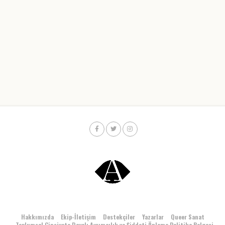
Hakkımızda
Ekip-İletişim
Destekçiler
Yazarlar
Queer Sanat
Toplumsal Cinsiyete Dayalı Ayrımcılık ve Şiddeti Önleme Politika Belgesi