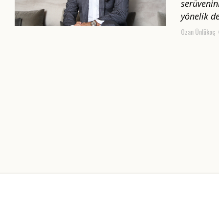
serüvenini
yönelik d
Ozan Ünlükoç