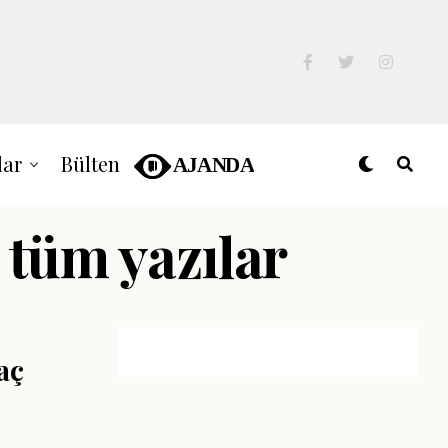
lar
Bülten
i tüm yazılar
aç