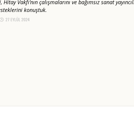
, Hitay Vakfı’nın çalışmalarını ve bağımsız sanat yayıncıl
esteklerini konuştuk.
27 EYLÜL 2024