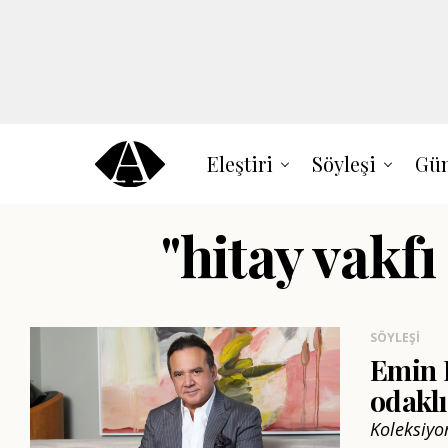
Eleştiri
Söyleşi
Gün
"hitay vakfı
SÖYLEŞI
Emin H
odaklı
Koleksiyon