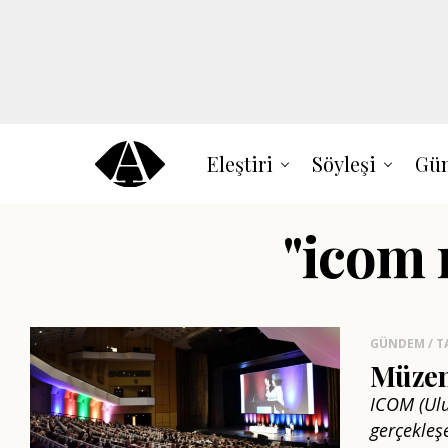
Eleştiri
Söyleşi
Gün
"icom 
GÜNDEM / T
Müzeni
ICOM (Ulu
gerçekleş