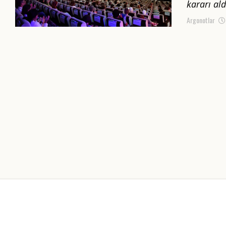
kararı ald
Argonotlar