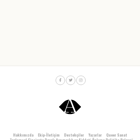
Hakkımızda
Ekip-İletişim
Destekçiler
Yazarlar
Queer Sanat
Toplumsal Cinsiyete Dayalı Ayrımcılık ve Şiddeti Önleme Politika Belgesi