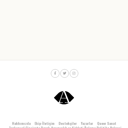
Hakkımızda
Ekip-İletişim
Destekçiler
Yazarlar
Queer Sanat
Toplumsal Cinsiyete Dayalı Ayrımcılık ve Şiddeti Önleme Politika Belgesi